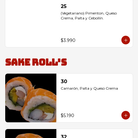
25
(Vegetariano) Pimenton, Queso 
Crema, Palta y Cebollín.
$3.990
Sake Roll's
30
Camarón, Palta y Queso Crema
$5.190
32