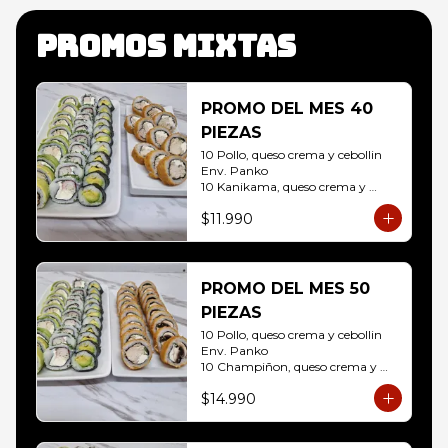
Promos mixtas
PROMO DEL MES 40
PIEZAS
10 Pollo, queso crema y cebollin 
Env. Panko

10 Kanikama, queso crema y 
Palta Env. Cibulette

$11.990
10 Pollo, queso crema y cebollin 
Env. Palta

10 Hosomaki ( Palta)
PROMO DEL MES 50
PIEZAS
10 Pollo, queso crema y cebollin 
Env. Panko

10 Champiñon, queso crema y 
cebollin env. Panko

$14.990
10 Kanikama, queso crema y 
Palta Env. Cibulette

10 Pollo, queso crema y cebollin 
Env. Palta
