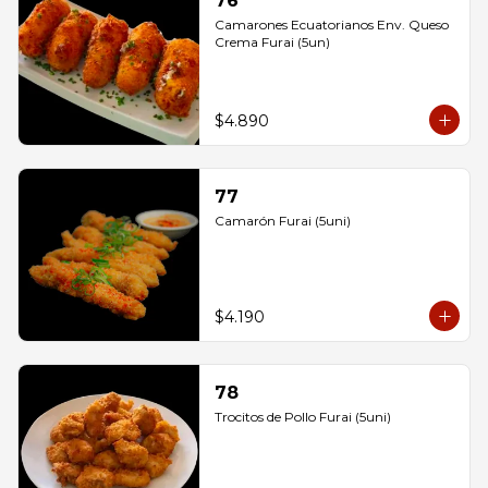
76
Camarones Ecuatorianos Env. Queso 
Crema Furai (5un)
$4.890
77
Camarón Furai (5uni)
$4.190
78
Trocitos de Pollo Furai (5uni)