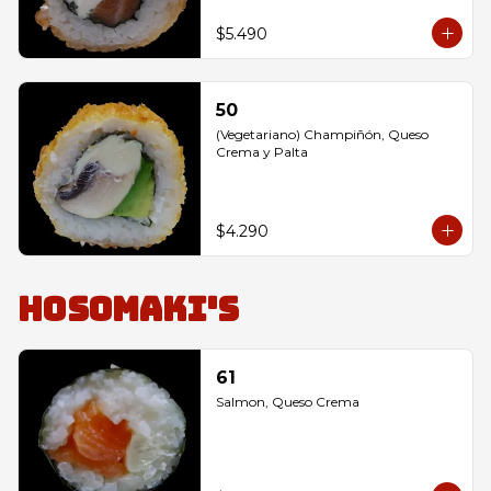
$5.490
50
(Vegetariano) Champiñón, Queso 
Crema y Palta
$4.290
Hosomaki's
61
Salmon, Queso Crema