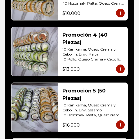
 10 Hosomaki Palta, Queso Crema 

10 Pollo, Queso Crema y Cebollin  
$10.000
Env. Frito
Promoción 4 (40
Piezas)
10 Kanikama, Queso Crema y 
Cebollín. Env.  Palta

10 Pollo, Queso Crema y Cebollín	
Env. Cibulette

$13.000
10 Hosomaki Palta, Queso crema

10 Salmon, Queso Crema y 
Cebollín Env.Panko.
Promoción 5 (50
Piezas)
10 Kanikama, Queso Crema y 
Cebollín. Env. Sesamo

10 Hosomaki Palta, Queso crema

10 Salmon, Queso Crema y 
$16.000
Cebollín Env.Palta

10 Pollo, Queso Crema y Cebollín 
Env. Panko
