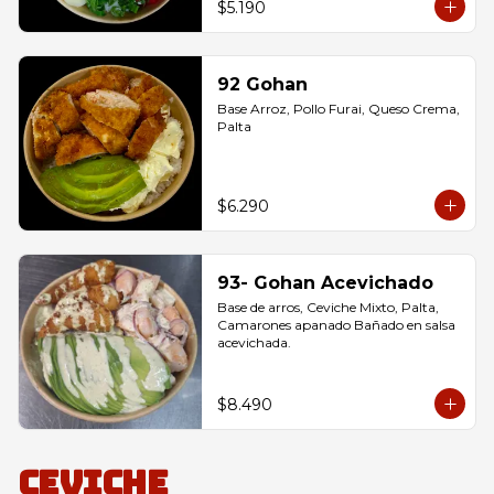
$5.190
92 Gohan
Base Arroz, Pollo Furai, Queso Crema, 
Palta
$6.290
93- Gohan Acevichado
Base de arros, Ceviche Mixto, Palta, 
Camarones apanado Bañado en salsa 
acevichada.
$8.490
Ceviche