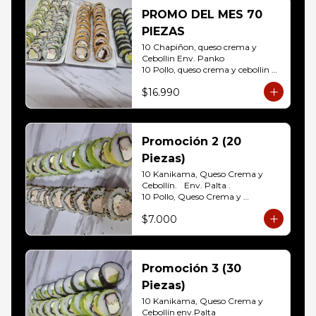
10 Hosomaki ( Palta)
PROMO DEL MES 70
PIEZAS
10 Chapiñon, queso crema y 
Cebollin Env. Panko

10 Pollo, queso crema y cebollin 
Env. Panko

$16.990
10 Palmito, queso crema y palta 
Env. Sesamo

10 Kanikama, queso crema y 
Palta Env. Cibulette

10 Pollo, queso crema y cebollin 
Promoción 2 (20
Env. Palta

Piezas)
10 Hosomaki (Queso crema)

10 Hosomaki ( Palta)
10 Kanikama, Queso Crema y 
Cebollín.	Env. Palta .

10 Pollo, Queso Crema y 
Cebollín.env eleccion Sesamo o 
$7.000
frito
Promoción 3 (30
Piezas)
10 Kanikama, Queso Crema y 
Cebollín env.Palta
