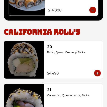
envoltura panko, 

10 Champiñón, Queso Crema y 
Cebollín envoltura panko, 

$14.000
10 Salmon, Queso Crema y 
Cebollín envoltura panko
California Roll's
20
Pollo, Queso Crema y Palta.
$4.490
21
Camarón, Queso crema, Palta