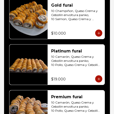
Gold furai
10 Champiñon, Queso Crema y 
Cebollín envoltura panko, 

10 Salmon, Queso Crema y 
Cebollín envoltura panko, 

10 Pollo, Queso Crema y Cebollín 
envoltura panko
$10.000
Platinum furai
10 Camarón, Queso Crema y 
Cebollín envoltura panko, 

10 Pollo, Queso Crema y Cebollín 
envoltura panko, 

10 Champiñon, Queso Crema y 
Cebollín envoltura panko, 

$19.000
10 Salmon, Queso Crema y 
Cebollín envoltura panko, 

10 Carne, Queso Crema y Cebollín 
envoltura panko, 

Premium furai
10 Palmito, Queso Crema y 
Cebollín envoltura panko, 

10 Camarón, Queso Crema y 
10 Kanikama, Queso Crema y 
Cebollín envoltura panko, 

Cebollín envoltura panko
10 Pollo, Queso Crema y Cebollín 