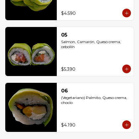
$4.590
05
Salmon, Camarón, Queso crema, 
cebollín
$5.390
06
(Vegetariano) Palmito, Queso crema, 
choclo
$4.190