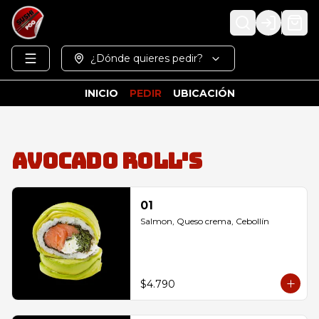
Login
¿Dónde quieres pedir?
INICIO
PEDIR
UBICACIÓN
Avocado Roll's
01
Salmon, Queso crema, Cebollín
$4.790