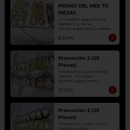
10 Hosomaki ( Palta)
PROMO DEL MES 70
PIEZAS
10 Chapiñon, queso crema y 
Cebollin Env. Panko

10 Pollo, queso crema y cebollin 
Env. Panko

$16.990
10 Palmito, queso crema y palta 
Env. Sesamo

10 Kanikama, queso crema y 
Palta Env. Cibulette

10 Pollo, queso crema y cebollin 
Promoción 2 (20
Env. Palta

Piezas)
10 Hosomaki (Queso crema)

10 Hosomaki ( Palta)
10 Kanikama, Queso Crema y 
Cebollín.	Env. Palta .

10 Pollo, Queso Crema y 
Cebollín.env eleccion Sesamo o 
$7.000
frito
Promoción 3 (30
Piezas)
10 Kanikama, Queso Crema y 
Cebollín env.Palta
