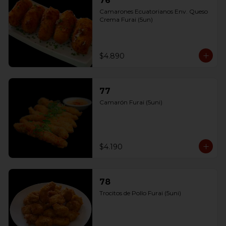
76
Camarones Ecuatorianos Env. Queso 
Crema Furai (5un)
$4.890
77
Camarón Furai (5uni)
$4.190
78
Trocitos de Pollo Furai (5uni)