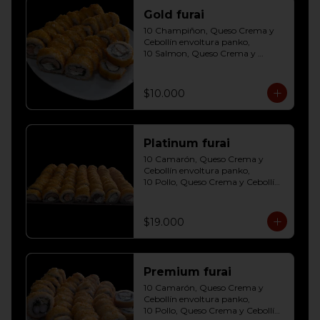
Gold furai
10 Champiñon, Queso Crema y 
Cebollín envoltura panko, 

10 Salmon, Queso Crema y 
Cebollín envoltura panko, 

10 Pollo, Queso Crema y Cebollín 
envoltura panko
$10.000
Platinum furai
10 Camarón, Queso Crema y 
Cebollín envoltura panko, 

10 Pollo, Queso Crema y Cebollín 
envoltura panko, 

10 Champiñon, Queso Crema y 
Cebollín envoltura panko, 

$19.000
10 Salmon, Queso Crema y 
Cebollín envoltura panko, 

10 Carne, Queso Crema y Cebollín 
envoltura panko, 

Premium furai
10 Palmito, Queso Crema y 
Cebollín envoltura panko, 

10 Camarón, Queso Crema y 
10 Kanikama, Queso Crema y 
Cebollín envoltura panko, 

Cebollín envoltura panko
10 Pollo, Queso Crema y Cebollín 