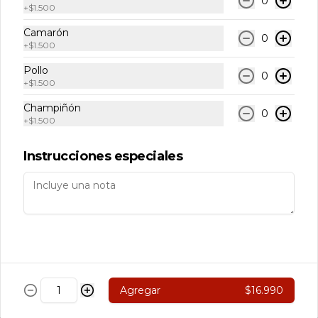
0
+
$1.500
110 Nikkei
Camarón
Carne, Queso Crema, Cebollin Env. En 
0
+
$1.500
Palta, Bañado en Salsa de Olivo.
Pollo
0
+
$1.500
$5.890
Champiñón
0
+
$1.500
111 Rolls Acevichado
Instrucciones especiales
Camarón, Palta Env. En Arroz 
Cubierto de Ceviche de Salmon, 
Bañado en salsa Acevichado
$7.890
113 Nikkei
Agregar
$16.990
Camarón, Salmon, Champiñón 
Salteado. Pimentón y queso crema 
Env. en salmón Furai con salsa 