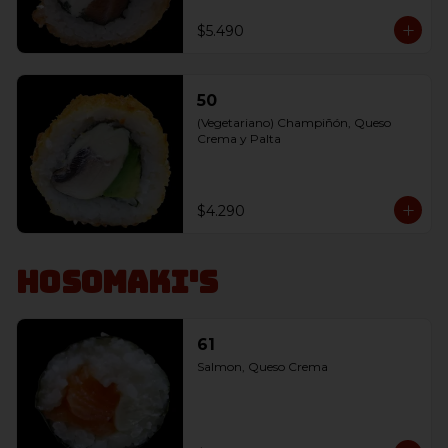
$5.490
50
(Vegetariano) Champiñón, Queso 
Crema y Palta
$4.290
Hosomaki's
61
Salmon, Queso Crema