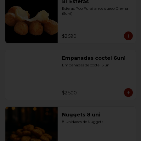
81 Esferas
Esferas Poo Furai arros queso Crema 
(5uni)
$2.590
Empanadas coctel 6uni
Empanadas de coctel 6 uni
$2.500
Nuggets 8 uni
8 Unidades de Nuggets