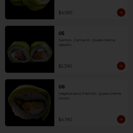
$4.590
05
Salmon, Camarón, Queso crema, 
cebollín
$5.390
06
(Vegetariano) Palmito, Queso crema, 
choclo
$4.190