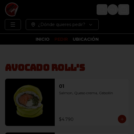
Login
¿Dónde quieres pedir?
INICIO
PEDIR
UBICACIÓN
Avocado Roll's
01
Salmon, Queso crema, Cebollín
$4.790