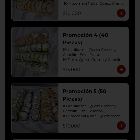
 10 Hosomaki Palta, Queso Crema 

10 Pollo, Queso Crema y Cebollin  
$10.000
Env. Frito
Promoción 4 (40
Piezas)
10 Kanikama, Queso Crema y 
Cebollín. Env.  Palta

10 Pollo, Queso Crema y Cebollín	
Env. Cibulette

$13.000
10 Hosomaki Palta, Queso crema

10 Salmon, Queso Crema y 
Cebollín Env.Panko.
Promoción 5 (50
Piezas)
10 Kanikama, Queso Crema y 
Cebollín. Env. Sesamo

10 Hosomaki Palta, Queso crema

10 Salmon, Queso Crema y 
$16.000
Cebollín Env.Palta

10 Pollo, Queso Crema y Cebollín 
Env. Panko
