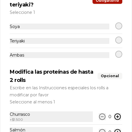
Obligatorio
teriyaki?
Seleccione 1
124 Ceviche Mixto 350 gr
Una exquisita combinación de frescos 
Soya
dados de Salmón, pescado blanco, 
camarones y Palta bañados en un 
delicioso jugo de limón, 
Teriyaki
condimentados con sal.
$7.000
Ambas
125 Ceviche Mixto 600gr
Modifica las proteínas de hasta
Una exquisita combinación de frescos 
Opcional
2 rolls
dados de Salmón, pescado blanco, 
camarones y Palta bañados en un 
Escribe en las Instrucciones especiales los rolls a
delicioso jugo de limón, 
condimentados con sal.
modificar por favor
$12.000
Seleccione al menos 1
Churrasco
0
Nikkei
+
$1.500
Salmón