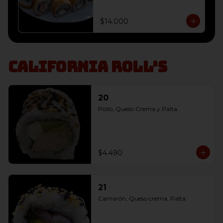
envoltura panko, 

10 Champiñón, Queso Crema y 
Cebollín envoltura panko, 

$14.000
10 Salmon, Queso Crema y 
Cebollín envoltura panko
California Roll's
20
Pollo, Queso Crema y Palta.
$4.490
21
Camarón, Queso crema, Palta