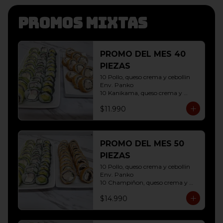
Promos mixtas
PROMO DEL MES 40
PIEZAS
10 Pollo, queso crema y cebollin 
Env. Panko

10 Kanikama, queso crema y 
Palta Env. Cibulette

$11.990
10 Pollo, queso crema y cebollin 
Env. Palta

10 Hosomaki ( Palta)
PROMO DEL MES 50
PIEZAS
10 Pollo, queso crema y cebollin 
Env. Panko

10 Champiñon, queso crema y 
cebollin env. Panko

$14.990
10 Kanikama, queso crema y 
Palta Env. Cibulette

10 Pollo, queso crema y cebollin 
Env. Palta
