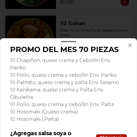
$5.190
92 Gohan
Base Arroz, Pollo Furai, Queso Crema, 
Palta
PROMO DEL MES 70 PIEZAS
$6.290
10 Chapiñon, queso crema y Cebollin Env.
Panko
10 Pollo, queso crema y cebollin Env. Panko
93- Gohan Acevichado
10 Palmito, queso crema y palta Env. Sesamo
Base de arros, Ceviche Mixto, Palta, 
10 Kanikama, queso crema y Palta Env.
Camarones apanado Bañado en salsa 
acevichada.
Cibulette
10 Pollo, queso crema y cebollin Env. Palta
10 Hosomaki (Queso crema)
$8.490
10 Hosomaki ( Palta)
Ceviche
¿Agregas salsa soya o