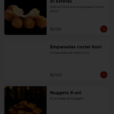
81 Esferas
Esferas Poo Furai arros queso Crema 
(5uni)
$2.590
Empanadas coctel 6uni
Empanadas de coctel 6 uni
$2.500
Nuggets 8 uni
8 Unidades de Nuggets