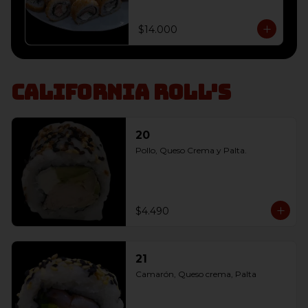
envoltura panko, 

10 Champiñón, Queso Crema y 
Cebollín envoltura panko, 

$14.000
10 Salmon, Queso Crema y 
Cebollín envoltura panko
California Roll's
20
Pollo, Queso Crema y Palta.
$4.490
21
Camarón, Queso crema, Palta