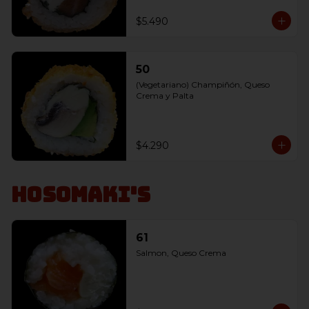
$5.490
50
(Vegetariano) Champiñón, Queso 
Crema y Palta
$4.290
Hosomaki's
61
Salmon, Queso Crema