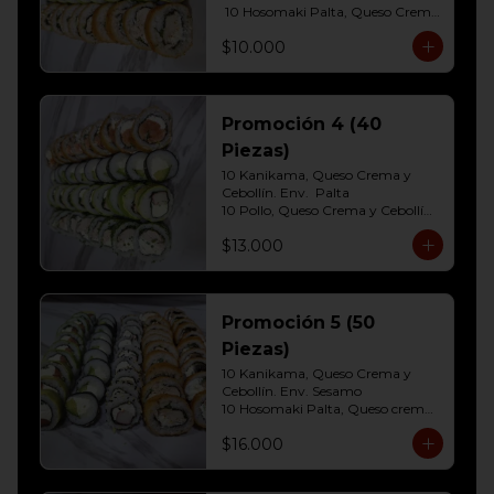
 10 Hosomaki Palta, Queso Crema 

10 Pollo, Queso Crema y Cebollin  
$10.000
Env. Frito
Promoción 4 (40
Piezas)
10 Kanikama, Queso Crema y 
Cebollín. Env.  Palta

10 Pollo, Queso Crema y Cebollín	
Env. Cibulette

$13.000
10 Hosomaki Palta, Queso crema

10 Salmon, Queso Crema y 
Cebollín Env.Panko.
Promoción 5 (50
Piezas)
10 Kanikama, Queso Crema y 
Cebollín. Env. Sesamo

10 Hosomaki Palta, Queso crema

10 Salmon, Queso Crema y 
$16.000
Cebollín Env.Palta

10 Pollo, Queso Crema y Cebollín 
Env. Panko
