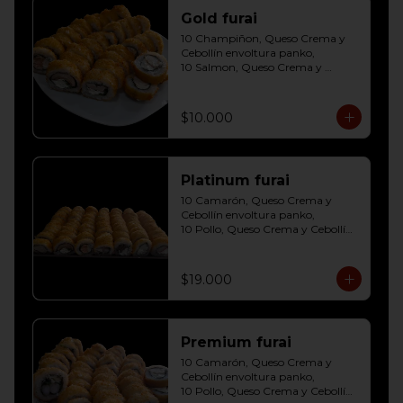
Gold furai
10 Champiñon, Queso Crema y 
Cebollín envoltura panko, 

10 Salmon, Queso Crema y 
Cebollín envoltura panko, 

10 Pollo, Queso Crema y Cebollín 
envoltura panko
$10.000
Platinum furai
10 Camarón, Queso Crema y 
Cebollín envoltura panko, 

10 Pollo, Queso Crema y Cebollín 
envoltura panko, 

10 Champiñon, Queso Crema y 
Cebollín envoltura panko, 

$19.000
10 Salmon, Queso Crema y 
Cebollín envoltura panko, 

10 Carne, Queso Crema y Cebollín 
envoltura panko, 

Premium furai
10 Palmito, Queso Crema y 
Cebollín envoltura panko, 

10 Camarón, Queso Crema y 
10 Kanikama, Queso Crema y 
Cebollín envoltura panko, 

Cebollín envoltura panko
10 Pollo, Queso Crema y Cebollín 