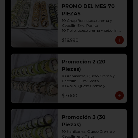
10 Hosomaki ( Palta)
PROMO DEL MES 70
PIEZAS
10 Chapiñon, queso crema y 
Cebollin Env. Panko

10 Pollo, queso crema y cebollin 
Env. Panko

$16.990
10 Palmito, queso crema y palta 
Env. Sesamo

10 Kanikama, queso crema y 
Palta Env. Cibulette

10 Pollo, queso crema y cebollin 
Promoción 2 (20
Env. Palta

Piezas)
10 Hosomaki (Queso crema)

10 Hosomaki ( Palta)
10 Kanikama, Queso Crema y 
Cebollín.	Env. Palta .

10 Pollo, Queso Crema y 
Cebollín.env eleccion Sesamo o 
$7.000
frito
Promoción 3 (30
Piezas)
10 Kanikama, Queso Crema y 
Cebollín env.Palta
