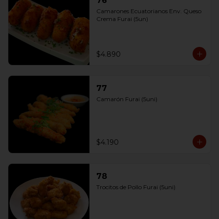
76
Camarones Ecuatorianos Env. Queso 
Crema Furai (5un)
$4.890
77
Camarón Furai (5uni)
$4.190
78
Trocitos de Pollo Furai (5uni)