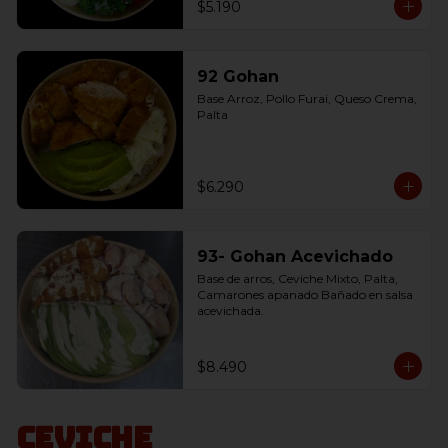
$5.190
92 Gohan
Base Arroz, Pollo Furai, Queso Crema, 
Palta
$6.290
93- Gohan Acevichado
Base de arros, Ceviche Mixto, Palta, 
Camarones apanado Bañado en salsa 
acevichada.
$8.490
Ceviche