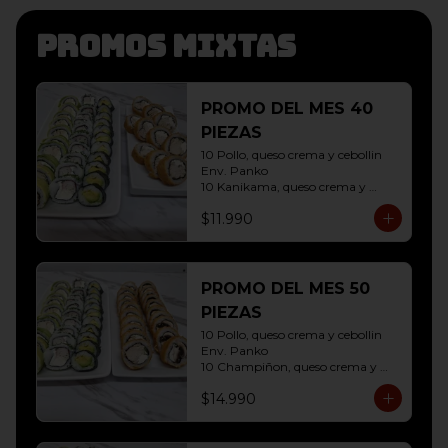
Promos mixtas
PROMO DEL MES 40
PIEZAS
10 Pollo, queso crema y cebollin 
Env. Panko

10 Kanikama, queso crema y 
Palta Env. Cibulette

$11.990
10 Pollo, queso crema y cebollin 
Env. Palta

10 Hosomaki ( Palta)
PROMO DEL MES 50
PIEZAS
10 Pollo, queso crema y cebollin 
Env. Panko

10 Champiñon, queso crema y 
cebollin env. Panko

$14.990
10 Kanikama, queso crema y 
Palta Env. Cibulette

10 Pollo, queso crema y cebollin 
Env. Palta
