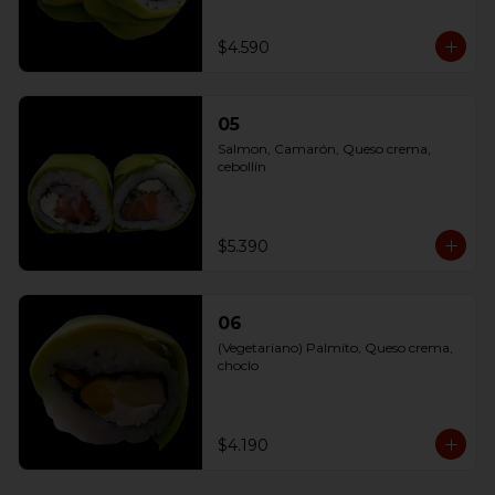
$4.590
05
Salmon, Camarón, Queso crema, 
cebollín
$5.390
06
(Vegetariano) Palmito, Queso crema, 
choclo
$4.190