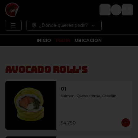
Login
¿Dónde quieres pedir?
INICIO
PEDIR
UBICACIÓN
Avocado Roll's
01
Salmon, Queso crema, Cebollín
$4.790