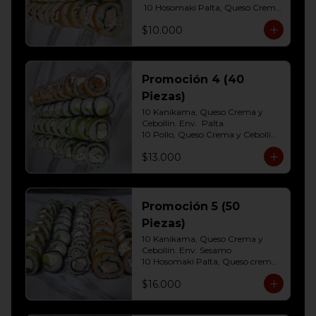
 10 Hosomaki Palta, Queso Crema 

10 Pollo, Queso Crema y Cebollin  
$10.000
Env. Frito
Promoción 4 (40
Piezas)
10 Kanikama, Queso Crema y 
Cebollín. Env.  Palta

10 Pollo, Queso Crema y Cebollín	
Env. Cibulette

$13.000
10 Hosomaki Palta, Queso crema

10 Salmon, Queso Crema y 
Cebollín Env.Panko.
Promoción 5 (50
Piezas)
10 Kanikama, Queso Crema y 
Cebollín. Env. Sesamo

10 Hosomaki Palta, Queso crema

10 Salmon, Queso Crema y 
$16.000
Cebollín Env.Palta

10 Pollo, Queso Crema y Cebollín 
Env. Panko
