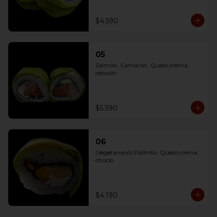
$4.590
05
Salmon, Camarón, Queso crema, 
cebollín
$5.390
06
(Vegetariano) Palmito, Queso crema, 
choclo
$4.190