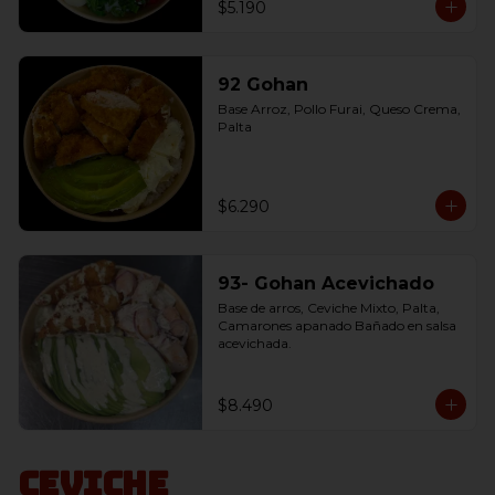
$5.190
92 Gohan
Base Arroz, Pollo Furai, Queso Crema, 
Palta
$6.290
93- Gohan Acevichado
Base de arros, Ceviche Mixto, Palta, 
Camarones apanado Bañado en salsa 
acevichada.
$8.490
Ceviche