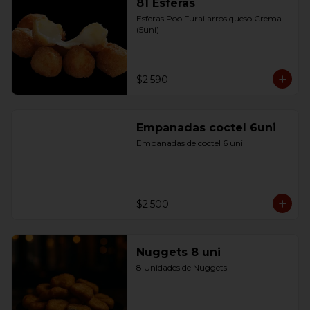
81 Esferas
Esferas Poo Furai arros queso Crema 
(5uni)
$2.590
Empanadas coctel 6uni
Empanadas de coctel 6 uni
$2.500
Nuggets 8 uni
8 Unidades de Nuggets