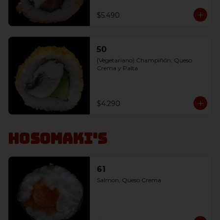
$5.490
50
(Vegetariano) Champiñón, Queso 
Crema y Palta
$4.290
Hosomaki's
61
Salmon, Queso Crema