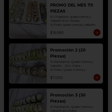
10 Hosomaki ( Palta)
PROMO DEL MES 70
PIEZAS
10 Chapiñon, queso crema y 
Cebollin Env. Panko

10 Pollo, queso crema y cebollin 
Env. Panko

$16.990
10 Palmito, queso crema y palta 
Env. Sesamo

10 Kanikama, queso crema y 
Palta Env. Cibulette

10 Pollo, queso crema y cebollin 
Promoción 2 (20
Env. Palta

Piezas)
10 Hosomaki (Queso crema)

10 Hosomaki ( Palta)
10 Kanikama, Queso Crema y 
Cebollín.	Env. Palta .

10 Pollo, Queso Crema y 
Cebollín.env eleccion Sesamo o 
$7.000
frito
Promoción 3 (30
Piezas)
10 Kanikama, Queso Crema y 
Cebollín env.Palta
