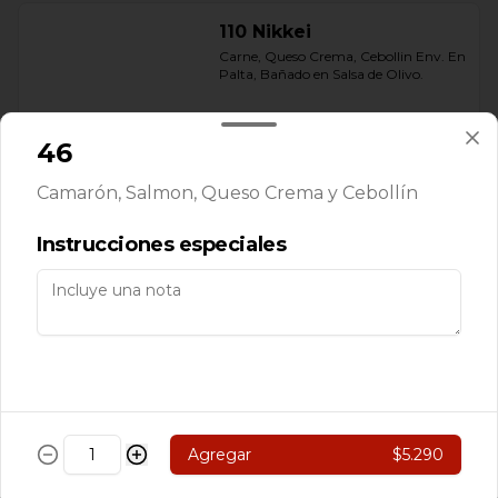
110 Nikkei
Carne, Queso Crema, Cebollin Env. En 
Palta, Bañado en Salsa de Olivo.
46
$5.890
Camarón, Salmon, Queso Crema y Cebollín
111 Rolls Acevichado
Instrucciones especiales
Camarón, Palta Env. En Arroz 
Cubierto de Ceviche de Salmon, 
Bañado en salsa Acevichado
$7.890
113 Nikkei
Agregar
$5.290
Camarón, Salmon, Champiñón 
Salteado. Pimentón y queso crema 
Env. en salmón Furai con salsa 