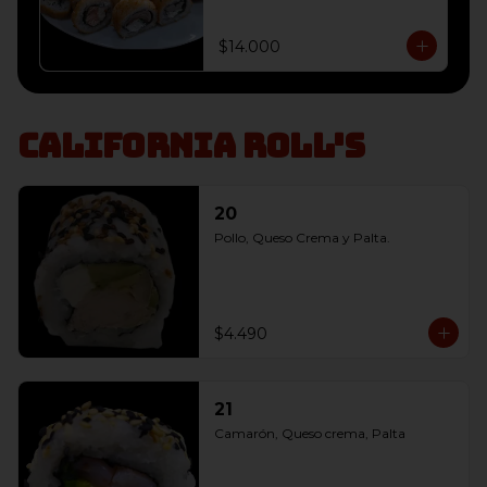
envoltura panko, 

10 Champiñón, Queso Crema y 
Cebollín envoltura panko, 

$14.000
10 Salmon, Queso Crema y 
Cebollín envoltura panko
California Roll's
20
Pollo, Queso Crema y Palta.
$4.490
21
Camarón, Queso crema, Palta