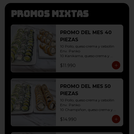
Promos mixtas
PROMO DEL MES 40
PIEZAS
10 Pollo, queso crema y cebollin 
Env. Panko

10 Kanikama, queso crema y 
Palta Env. Cibulette

$11.990
10 Pollo, queso crema y cebollin 
Env. Palta

10 Hosomaki ( Palta)
PROMO DEL MES 50
PIEZAS
10 Pollo, queso crema y cebollin 
Env. Panko

10 Champiñon, queso crema y 
cebollin env. Panko

$14.990
10 Kanikama, queso crema y 
Palta Env. Cibulette

10 Pollo, queso crema y cebollin 
Env. Palta
