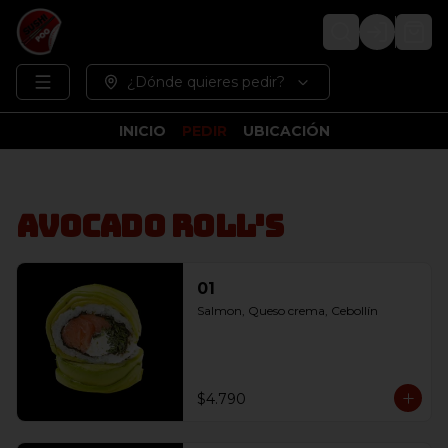
Login
¿Dónde quieres pedir?
INICIO
PEDIR
UBICACIÓN
Avocado Roll's
01
Salmon, Queso crema, Cebollín
$4.790