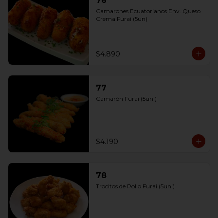
76
Camarones Ecuatorianos Env. Queso 
Crema Furai (5un)
$4.890
77
Camarón Furai (5uni)
$4.190
78
Trocitos de Pollo Furai (5uni)