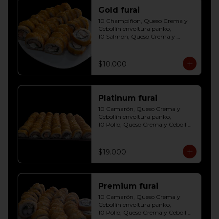
Gold furai
10 Champiñon, Queso Crema y 
Cebollín envoltura panko, 

10 Salmon, Queso Crema y 
Cebollín envoltura panko, 

10 Pollo, Queso Crema y Cebollín 
envoltura panko
$10.000
Platinum furai
10 Camarón, Queso Crema y 
Cebollín envoltura panko, 

10 Pollo, Queso Crema y Cebollín 
envoltura panko, 

10 Champiñon, Queso Crema y 
Cebollín envoltura panko, 

$19.000
10 Salmon, Queso Crema y 
Cebollín envoltura panko, 

10 Carne, Queso Crema y Cebollín 
envoltura panko, 

Premium furai
10 Palmito, Queso Crema y 
Cebollín envoltura panko, 

10 Camarón, Queso Crema y 
10 Kanikama, Queso Crema y 
Cebollín envoltura panko, 

Cebollín envoltura panko
10 Pollo, Queso Crema y Cebollín 