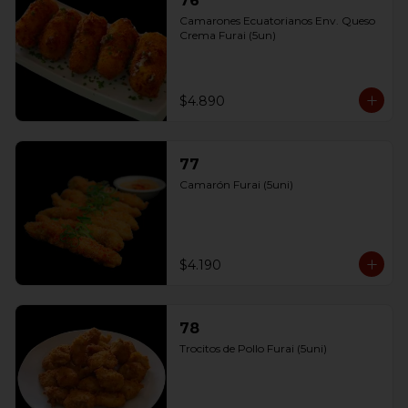
76
Camarones Ecuatorianos Env. Queso 
Crema Furai (5un)
$4.890
77
Camarón Furai (5uni)
$4.190
78
Trocitos de Pollo Furai (5uni)