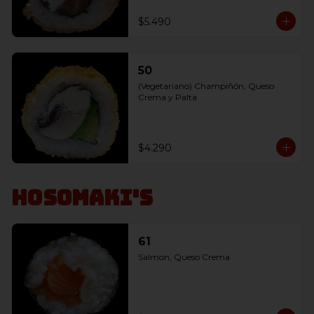
$5.490
50
(Vegetariano) Champiñón, Queso 
Crema y Palta
$4.290
Hosomaki's
61
Salmon, Queso Crema