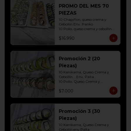
10 Hosomaki ( Palta)
PROMO DEL MES 70
PIEZAS
10 Chapiñon, queso crema y 
Cebollin Env. Panko

10 Pollo, queso crema y cebollin 
Env. Panko

$16.990
10 Palmito, queso crema y palta 
Env. Sesamo

10 Kanikama, queso crema y 
Palta Env. Cibulette

10 Pollo, queso crema y cebollin 
Promoción 2 (20
Env. Palta

Piezas)
10 Hosomaki (Queso crema)

10 Hosomaki ( Palta)
10 Kanikama, Queso Crema y 
Cebollín.	Env. Palta .

10 Pollo, Queso Crema y 
Cebollín.env eleccion Sesamo o 
$7.000
frito
Promoción 3 (30
Piezas)
10 Kanikama, Queso Crema y 
Cebollín env.Palta
