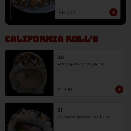
envoltura panko, 

10 Champiñón, Queso Crema y 
Cebollín envoltura panko, 

$14.000
10 Salmon, Queso Crema y 
Cebollín envoltura panko
California Roll's
20
Pollo, Queso Crema y Palta.
$4.490
21
Camarón, Queso crema, Palta