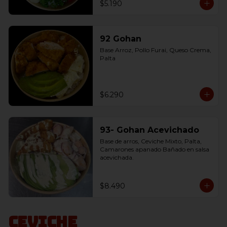
$5.190
92 Gohan
Base Arroz, Pollo Furai, Queso Crema, 
Palta
$6.290
93- Gohan Acevichado
Base de arros, Ceviche Mixto, Palta, 
Camarones apanado Bañado en salsa 
acevichada.
$8.490
Ceviche