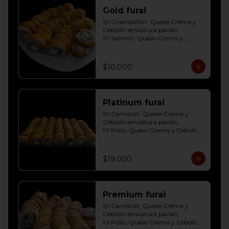
Gold furai
10 Champiñon, Queso Crema y 
Cebollín envoltura panko, 

10 Salmon, Queso Crema y 
Cebollín envoltura panko, 

10 Pollo, Queso Crema y Cebollín 
envoltura panko
$10.000
Platinum furai
10 Camarón, Queso Crema y 
Cebollín envoltura panko, 

10 Pollo, Queso Crema y Cebollín 
envoltura panko, 

10 Champiñon, Queso Crema y 
Cebollín envoltura panko, 

$19.000
10 Salmon, Queso Crema y 
Cebollín envoltura panko, 

10 Carne, Queso Crema y Cebollín 
envoltura panko, 

Premium furai
10 Palmito, Queso Crema y 
Cebollín envoltura panko, 

10 Camarón, Queso Crema y 
10 Kanikama, Queso Crema y 
Cebollín envoltura panko, 

Cebollín envoltura panko
10 Pollo, Queso Crema y Cebollín 