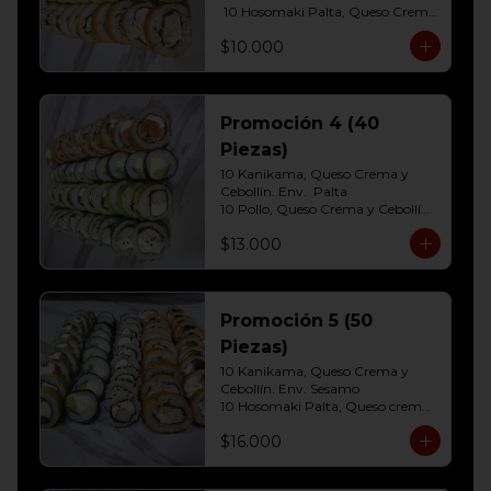
 10 Hosomaki Palta, Queso Crema 

10 Pollo, Queso Crema y Cebollin  
$10.000
Env. Frito
Promoción 4 (40
Piezas)
10 Kanikama, Queso Crema y 
Cebollín. Env.  Palta

10 Pollo, Queso Crema y Cebollín	
Env. Cibulette

$13.000
10 Hosomaki Palta, Queso crema

10 Salmon, Queso Crema y 
Cebollín Env.Panko.
Promoción 5 (50
Piezas)
10 Kanikama, Queso Crema y 
Cebollín. Env. Sesamo

10 Hosomaki Palta, Queso crema

10 Salmon, Queso Crema y 
$16.000
Cebollín Env.Palta

10 Pollo, Queso Crema y Cebollín 
Env. Panko
