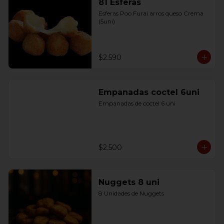
81 Esferas
Esferas Poo Furai arros queso Crema 
(5uni)
$2.590
Empanadas coctel 6uni
Empanadas de coctel 6 uni
$2.500
Nuggets 8 uni
8 Unidades de Nuggets