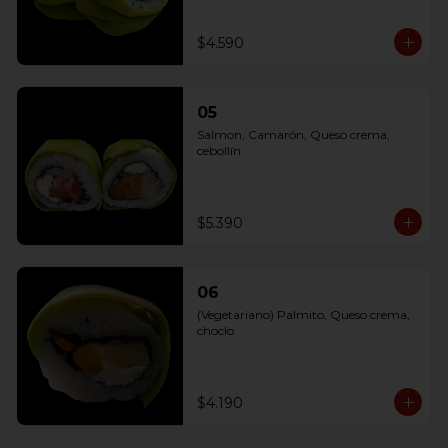
$4.590
05
Salmon, Camarón, Queso crema, 
cebollín
$5.390
06
(Vegetariano) Palmito, Queso crema, 
choclo
$4.190