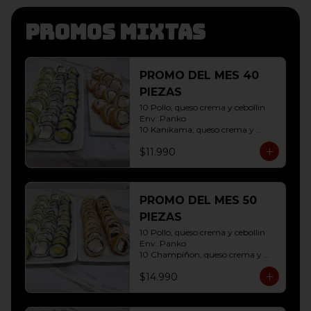
Promos mixtas
PROMO DEL MES 40
PIEZAS
10 Pollo, queso crema y cebollin 
Env. Panko

10 Kanikama, queso crema y 
Palta Env. Cibulette

$11.990
10 Pollo, queso crema y cebollin 
Env. Palta

10 Hosomaki ( Palta)
PROMO DEL MES 50
PIEZAS
10 Pollo, queso crema y cebollin 
Env. Panko

10 Champiñon, queso crema y 
cebollin env. Panko

$14.990
10 Kanikama, queso crema y 
Palta Env. Cibulette

10 Pollo, queso crema y cebollin 
Env. Palta
