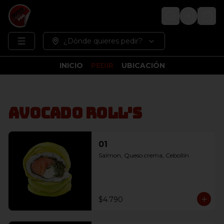
Login
¿Dónde quieres pedir?
INICIO
PEDIR
UBICACIÓN
Avocado Roll's
01
Salmon, Queso crema, Cebollín
$4.790