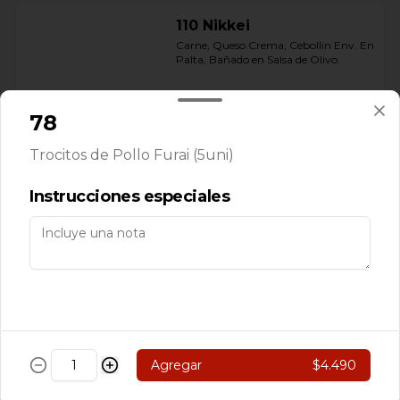
110 Nikkei
Carne, Queso Crema, Cebollin Env. En 
Palta, Bañado en Salsa de Olivo.
78
$5.890
Trocitos de Pollo Furai (5uni)
111 Rolls Acevichado
Instrucciones especiales
Camarón, Palta Env. En Arroz 
Cubierto de Ceviche de Salmon, 
Bañado en salsa Acevichado
$7.890
113 Nikkei
Agregar
$4.490
Camarón, Salmon, Champiñón 
Salteado. Pimentón y queso crema 
Env. en salmón Furai con salsa 