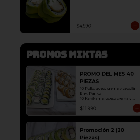
$4.590
Promos mixtas
PROMO DEL MES 40
PIEZAS
10 Pollo, queso crema y cebollin 
Env. Panko

10 Kanikama, queso crema y 
Palta Env. Cibulette

$11.990
10 Pollo, queso crema y cebollin 
Env. Palta

10 Hosomaki ( Palta)
Promoción 2 (20
Piezas)