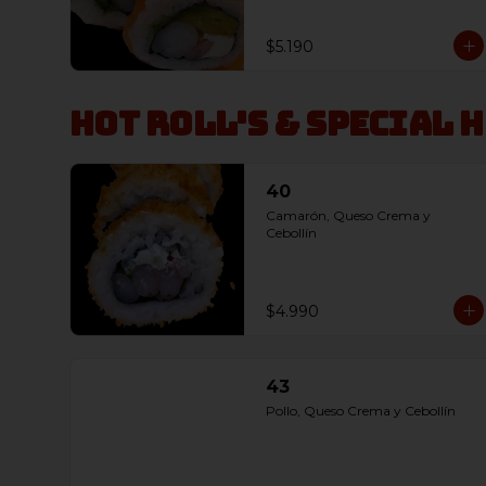
$5.190
Hot Roll's & Special 
40
Camarón, Queso Crema y 
Cebollín
$4.990
43
Pollo, Queso Crema y Cebollín