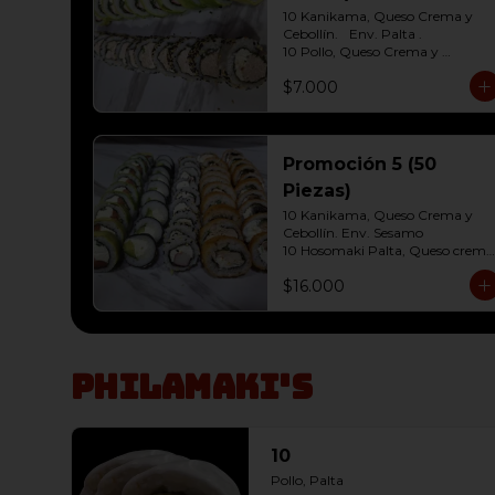
10 Kanikama, Queso Crema y 
Cebollín.	Env. Palta .

10 Pollo, Queso Crema y 
Cebollín.env eleccion Sesamo o 
$7.000
frito
Promoción 5 (50
Piezas)
10 Kanikama, Queso Crema y 
Cebollín. Env. Sesamo

10 Hosomaki Palta, Queso crema

10 Salmon, Queso Crema y 
$16.000
Cebollín Env.Palta

10 Pollo, Queso Crema y Cebollín 
Env. Panko

10 Champiñon,Queso Crema y 
Cebollín Env.Panko
Philamaki's
10
Pollo, Palta