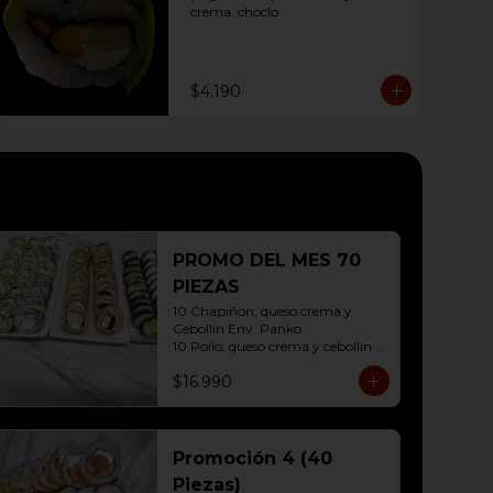
crema, choclo
$4.190
PROMO DEL MES 70
PIEZAS
10 Chapiñon, queso crema y 
Cebollin Env. Panko

10 Pollo, queso crema y cebollin 
Env. Panko

$16.990
10 Palmito, queso crema y palta 
Env. Sesamo

10 Kanikama, queso crema y 
Palta Env. Cibulette

10 Pollo, queso crema y cebollin 
Promoción 4 (40
Env. Palta

Piezas)
10 Hosomaki (Queso crema)
