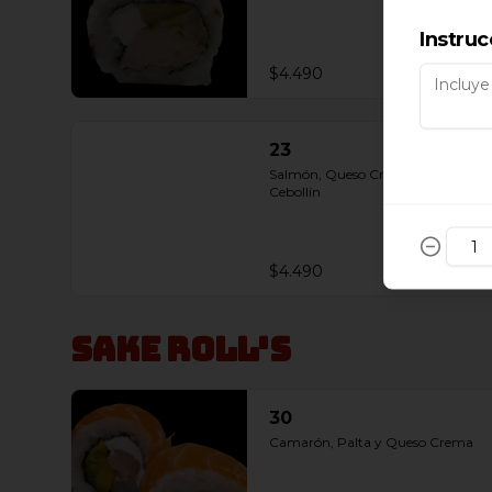
Instruc
$4.490
23
Salmón, Queso Crema, Palta y 
Cebollín
$4.490
Sake Roll's
30
Camarón, Palta y Queso Crema