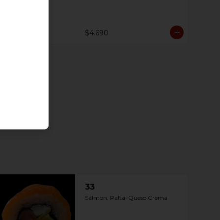
$4.690
33
Salmon, Palta, Queso Crema