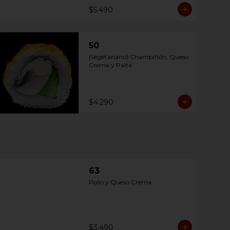
$5.490
50
(Vegetariano) Champiñón, Queso 
Crema y Palta
$4.290
63
Pollo y Queso Crema
$3.490