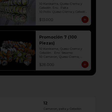
10 Hosomaki ( Palta)
10 Kanikama, Queso Crema y 
Cebollín. Env.  Palta

10 Pollo, Queso Crema y Cebollín	
Env. Cibulette

$13.000
10 Hosomaki Palta, Queso crema

10 Salmon, Queso Crema y 
Cebollín Env.Panko.
Promoción 7 (100
Piezas)
10 Kanikama, Queso Crema y 
Cebollín.	Env. Sesamo

10 Camaron, Queso Crema, 
cebollin Env.Palta

$28.000
10 Champiñón y Palta Env. 
Queso Crema

10 Salmon, Queso Crema y 
Cebollín env. Cibullete

10 Pollo, Queso Crema y Cebollín 
env. Panko

10 Palmito, Queso Crema y 
Cebollín env. Panko

10 Champiñón, Queso Crema 
Env.Salmon Panko

12
10 Carne, Queso Crema y 
Cebollín Env.Panko

Camaron, palta y Cebollin