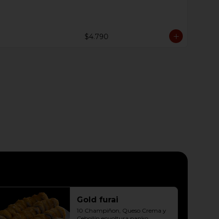
10 Hosomaki Palta, Queso crema 

10 Hosomaki Palta, Queso crema
$4.790
Gold furai
10 Champiñon, Queso Crema y 
Cebollín envoltura panko, 
