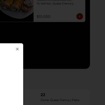
10 Salmon, Queso Crema y 
Cebollín envoltura panko, 

10 Pollo, Queso Crema y Cebollín 
envoltura panko
$10.000
Close
22
Carne, Queso Crema y Palta