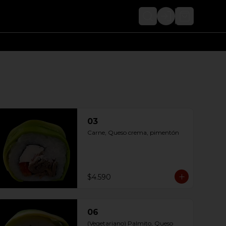
Login
03
Carne, Queso crema, pimentón
$4.590
06
(Vegetariano) Palmito, Queso 