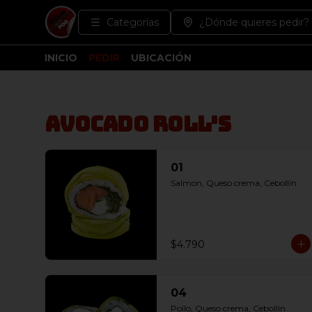
Categorías
¿Dónde quieres pedir?
INICIO
PEDIR
UBICACIÓN
Avocado Roll's
01
Salmon, Queso crema, Cebollín
$4.790
04
Pollo, Queso crema, Cebollín