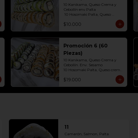
10 Kanikama, Queso Crema y 
Cebollín env.Palta

 10 Hosomaki Palta, Queso 
Crema 

$10.000
10 Pollo, Queso Crema y Cebollin  
Env. Frito
Promoción 6 (60
Piezas)
10 Kanikama, Queso Crema y 
Cebollín. Env. Sesamo

10 Hosomaki Palta, Queso crema

10 Salmon, Queso Crema y 
$19.000
Cebollín Env. Palta

10 Pollo, Queso Crema y Cebollín 
Env.Panko

10 Champiñón, Queso Crema y 
Cebollín Env.Panko

10 Carne, Queso Crema y 
Cebollín Env.Panko.
11
Camarón, Salmon, Palta