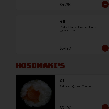
$4.790
48
Pollo, Queso Crema, Palta Env. 
Carne Furai
$5.490
Hosomaki's
61
Salmon, Queso Crema
$3.490