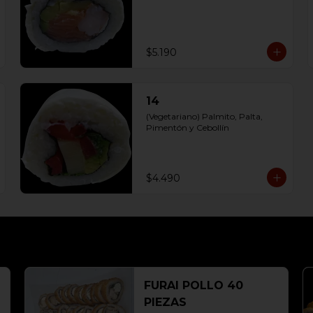
$5.190
14
(Vegetariano) Palmito, Palta, 
Pimentón y Cebollín
$4.490
FURAI POLLO 40
PIEZAS