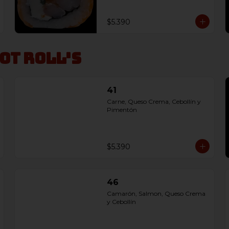
$5.390
Hot Roll's
41
Carne, Queso Crema, Cebollín y 
Pimentón
$5.390
46
Camarón, Salmon, Queso Crema 
y Cebollín