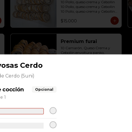
10 Pollo, queso crema y Cebollin

10 Pollo, queso crema y Cebollin

10 Pollo, queso crema y Cebollin

10 Pollo, queso crema y Cebollin
$15.000
Premium furai
10 Camarón, Queso Crema y 
Cebollín envoltura panko, 

10 Pollo, Queso Crema y Cebollín 
envoltura panko, 

yosas Cerdo
10 Champiñón, Queso Crema y 
Cebollín envoltura panko, 

$14.000
de Cerdo (5uni)
10 Salmon, Queso Crema y 
Cebollín envoltura panko
e cocción
Opcional
e 1
21
Camarón, Queso crema, Palta