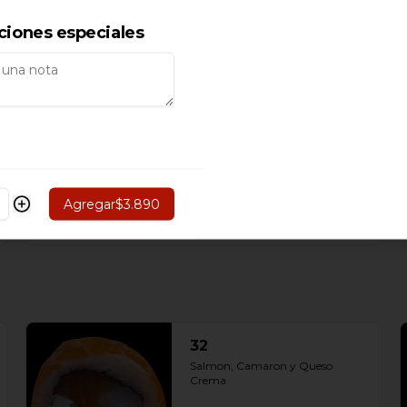
ciones especiales
$4.490
25
(Vegetariano) Pimenton, Queso 
Crema, Palta y Cebollín.
Agregar
$3.890
$3.990
32
Salmon, Camaron y Queso 
Crema