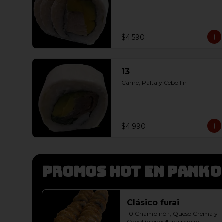
$4.590
13
Carne, Palta y Cebollín
$4.990
Promos hot en panko
Clásico furai
10 Champiñón, Queso Crema y 
Cebollín envoltura panko, 
