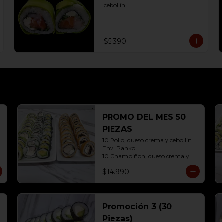
cebollín
$5.390
PROMO DEL MES 50
PIEZAS
10 Pollo, queso crema y cebollin 
Env. Panko

10 Champiñon, queso crema y 
cebollin env. Panko

$14.990
10 Kanikama, queso crema y 
Palta Env. Cibulette

10 Pollo, queso crema y cebollin 
Env. Palta

10 Hosomaki ( Palta)
Promoción 3 (30
Piezas)