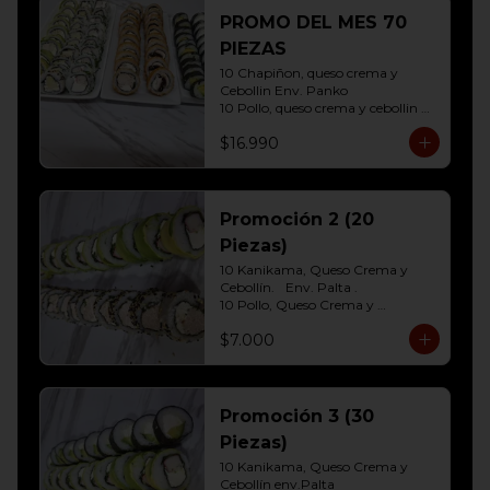
10 Hosomaki ( Palta)
PROMO DEL MES 70
PIEZAS
10 Chapiñon, queso crema y 
Cebollin Env. Panko

10 Pollo, queso crema y cebollin 
Env. Panko

$16.990
10 Palmito, queso crema y palta 
Env. Sesamo

10 Kanikama, queso crema y 
Palta Env. Cibulette

10 Pollo, queso crema y cebollin 
Promoción 2 (20
Env. Palta

Piezas)
10 Hosomaki (Queso crema)

10 Hosomaki ( Palta)
10 Kanikama, Queso Crema y 
Cebollín.	Env. Palta .

10 Pollo, Queso Crema y 
Cebollín.env eleccion Sesamo o 
$7.000
frito
Promoción 3 (30
Piezas)
10 Kanikama, Queso Crema y 
Cebollín env.Palta
