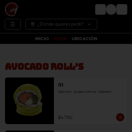
Login
¿Dónde quieres pedir?
INICIO
PEDIR
UBICACIÓN
Avocado Roll's
01
Salmon, Queso crema, Cebollín
$4.790