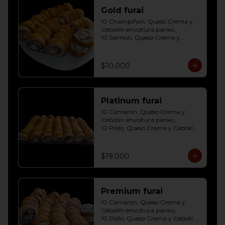
Gold furai
10 Champiñon, Queso Crema y 
Cebollín envoltura panko, 

10 Salmon, Queso Crema y 
Cebollín envoltura panko, 

10 Pollo, Queso Crema y Cebollín 
envoltura panko
$10.000
Platinum furai
10 Camarón, Queso Crema y 
Cebollín envoltura panko, 

10 Pollo, Queso Crema y Cebollín 
envoltura panko, 

10 Champiñon, Queso Crema y 
Cebollín envoltura panko, 

$19.000
10 Salmon, Queso Crema y 
Cebollín envoltura panko, 

10 Carne, Queso Crema y Cebollín 
envoltura panko, 

Premium furai
10 Palmito, Queso Crema y 
Cebollín envoltura panko, 

10 Camarón, Queso Crema y 
10 Kanikama, Queso Crema y 
Cebollín envoltura panko, 

Cebollín envoltura panko
10 Pollo, Queso Crema y Cebollín 