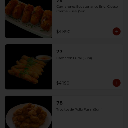
76
Camarones Ecuatorianos Env. Queso 
Crema Furai (5un)
$4.890
77
Camarón Furai (5uni)
$4.190
78
Trocitos de Pollo Furai (5uni)