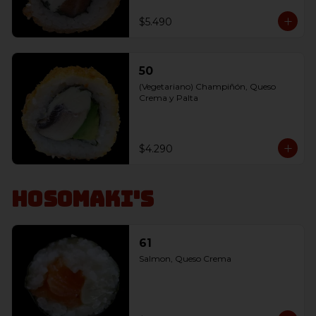
$5.490
50
(Vegetariano) Champiñón, Queso 
Crema y Palta
$4.290
Hosomaki's
61
Salmon, Queso Crema