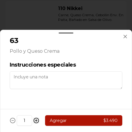
110 Nikkei
Carne, Queso Crema, Cebollin Env. En 
Palta, Bañado en Salsa de Olivo.
63
$5.890
Pollo y Queso Crema
111 Rolls Acevichado
Instrucciones especiales
Camarón, Palta Env. En Arroz 
Cubierto de Ceviche de Salmon, 
Bañado en salsa Acevichado
$7.890
113 Nikkei
Agregar
$3.490
Camarón, Salmon, Champiñón 
Salteado. Pimentón y queso crema 
Env. en salmón Furai con salsa 