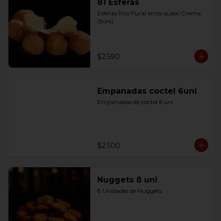
81 Esferas
Esferas Poo Furai arros queso Crema 
(5uni)
$2.590
Empanadas coctel 6uni
Empanadas de coctel 6 uni
$2.500
Nuggets 8 uni
8 Unidades de Nuggets