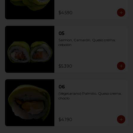
$4.590
05
Salmon, Camarón, Queso crema, 
cebollín
$5.390
06
(Vegetariano) Palmito, Queso crema, 
choclo
$4.190