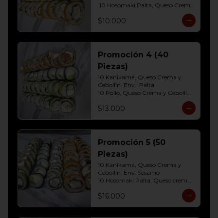
 10 Hosomaki Palta, Queso Crema 

10 Pollo, Queso Crema y Cebollin  
$10.000
Env. Frito
Promoción 4 (40
Piezas)
10 Kanikama, Queso Crema y 
Cebollín. Env.  Palta

10 Pollo, Queso Crema y Cebollín	
Env. Cibulette

$13.000
10 Hosomaki Palta, Queso crema

10 Salmon, Queso Crema y 
Cebollín Env.Panko.
Promoción 5 (50
Piezas)
10 Kanikama, Queso Crema y 
Cebollín. Env. Sesamo

10 Hosomaki Palta, Queso crema

10 Salmon, Queso Crema y 
$16.000
Cebollín Env.Palta

10 Pollo, Queso Crema y Cebollín 
Env. Panko
