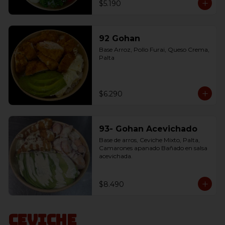
$5.190
92 Gohan
Base Arroz, Pollo Furai, Queso Crema, 
Palta
$6.290
93- Gohan Acevichado
Base de arros, Ceviche Mixto, Palta, 
Camarones apanado Bañado en salsa 
acevichada.
$8.490
Ceviche