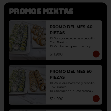
Promos mixtas
PROMO DEL MES 40
PIEZAS
10 Pollo, queso crema y cebollin 
Env. Panko

10 Kanikama, queso crema y 
Palta Env. Cibulette

$11.990
10 Pollo, queso crema y cebollin 
Env. Palta

10 Hosomaki ( Palta)
PROMO DEL MES 50
PIEZAS
10 Pollo, queso crema y cebollin 
Env. Panko

10 Champiñon, queso crema y 
cebollin env. Panko

$14.990
10 Kanikama, queso crema y 
Palta Env. Cibulette

10 Pollo, queso crema y cebollin 
Env. Palta
