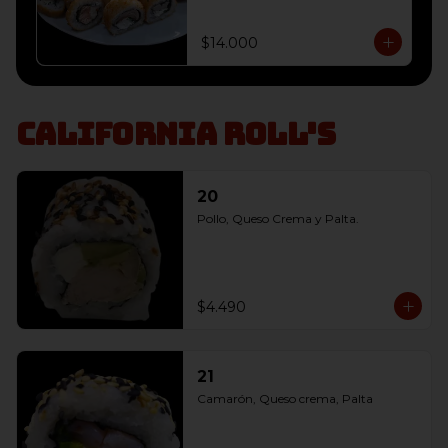
envoltura panko, 

10 Champiñón, Queso Crema y 
Cebollín envoltura panko, 

$14.000
10 Salmon, Queso Crema y 
Cebollín envoltura panko
California Roll's
20
Pollo, Queso Crema y Palta.
$4.490
21
Camarón, Queso crema, Palta