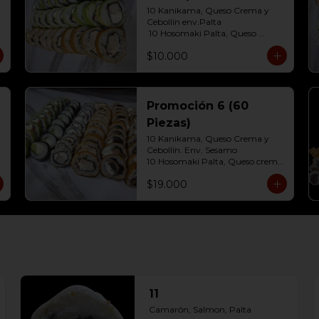
10 Kanikama, Queso Crema y 
Cebollín env.Palta

 10 Hosomaki Palta, Queso 
Crema 

$10.000
10 Pollo, Queso Crema y Cebollin  
Env. Frito
Promoción 6 (60
Piezas)
10 Kanikama, Queso Crema y 
Cebollín. Env. Sesamo

10 Hosomaki Palta, Queso crema

10 Salmon, Queso Crema y 
$19.000
Cebollín Env. Palta

10 Pollo, Queso Crema y Cebollín 
Env.Panko

10 Champiñón, Queso Crema y 
Cebollín Env.Panko

10 Carne, Queso Crema y 
Cebollín Env.Panko.
11
Camarón, Salmon, Palta