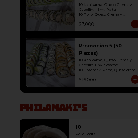
10 Kanikama, Queso Crema y 
Cebollín.	Env. Palta .

10 Pollo, Queso Crema y 
Cebollín.env eleccion Sesamo o 
$7.000
frito
Promoción 5 (50
Piezas)
10 Kanikama, Queso Crema y 
Cebollín. Env. Sesamo

10 Hosomaki Palta, Queso crema

10 Salmon, Queso Crema y 
$16.000
Cebollín Env.Palta

10 Pollo, Queso Crema y Cebollín 
Env. Panko

10 Champiñon,Queso Crema y 
Cebollín Env.Panko
Philamaki's
10
Pollo, Palta