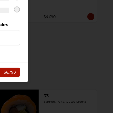
$4.690
ales
r
$6.790
33
Salmon, Palta, Queso Crema