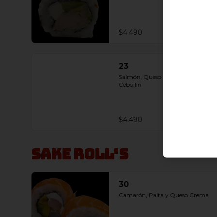
$4.490
23
Salmón, Queso Crema, Palta y 
Cebollín
$4.490
Sake Roll's
30
Camarón, Palta y Queso Crema