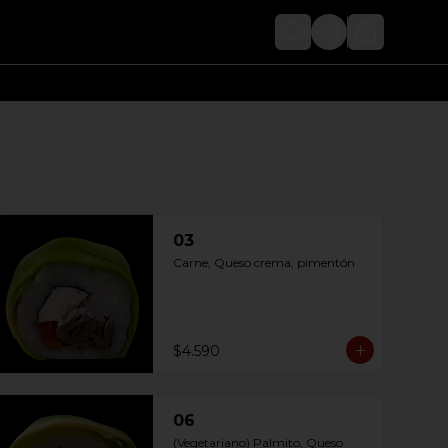
Login
03
Carne, Queso crema, pimentón
$4.590
06
(Vegetariano) Palmito, Queso 