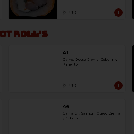
$5.390
Hot Roll's
41
Carne, Queso Crema, Cebollín y 
Pimentón
$5.390
46
Camarón, Salmon, Queso Crema 
y Cebollín