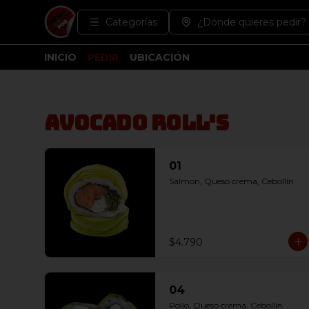
Categorías
¿Dónde quieres pedir?
INICIO
PEDIR
UBICACIÓN
Avocado Roll's
01
Salmon, Queso crema, Cebollín
$4.790
04
Pollo, Queso crema, Cebollín