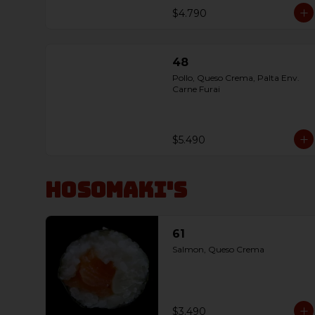
$4.790
48
Pollo, Queso Crema, Palta Env. 
Carne Furai
$5.490
Hosomaki's
61
Salmon, Queso Crema
$3.490