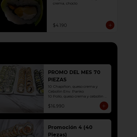
crema, choclo
$4.190
PROMO DEL MES 70
PIEZAS
10 Chapiñon, queso crema y 
Cebollin Env. Panko

10 Pollo, queso crema y cebollin 
Env. Panko

$16.990
10 Palmito, queso crema y palta 
Env. Sesamo

10 Kanikama, queso crema y 
Palta Env. Cibulette

10 Pollo, queso crema y cebollin 
Promoción 4 (40
Env. Palta

Piezas)
10 Hosomaki (Queso crema)
