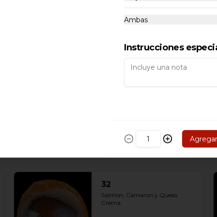
Ambas
$4.490
Instrucciones especi
25
(Vegetariano) Pimenton, Queso 
Crema, Palta y Cebollín.
$3.990
Agrega
32
Salmon, Camaron y Queso 
Crema