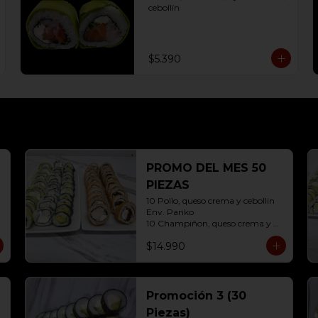
cebollín
$5.390
PROMO DEL MES 50
PIEZAS
10 Pollo, queso crema y cebollin 
Env. Panko

10 Champiñon, queso crema y 
cebollin env. Panko

$14.990
10 Kanikama, queso crema y 
Palta Env. Cibulette

10 Pollo, queso crema y cebollin 
Env. Palta

10 Hosomaki ( Palta)
Promoción 3 (30
Piezas)