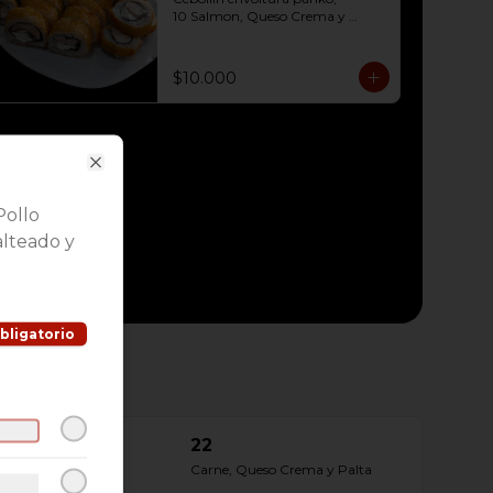
10 Salmon, Queso Crema y 
Cebollín envoltura panko, 

10 Pollo, Queso Crema y Cebollín 
envoltura panko
$10.000
Close
Pollo
lteado y
bligatorio
22
Carne, Queso Crema y Palta