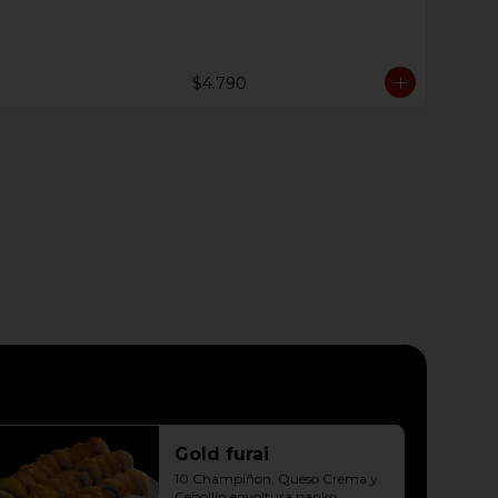
10 Hosomaki Palta, Queso crema 

10 Hosomaki Palta, Queso crema
$4.790
Gold furai
10 Champiñon, Queso Crema y 
Cebollín envoltura panko, 
