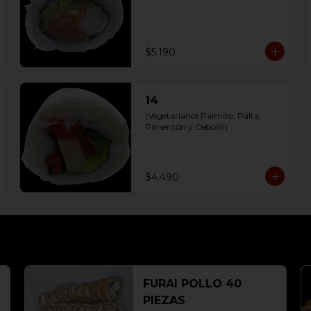
$5.190
14
(Vegetariano) Palmito, Palta, 
Pimentón y Cebollín
$4.490
FURAI POLLO 40
PIEZAS