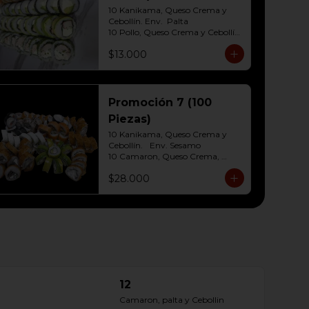
10 Hosomaki ( Palta)
10 Kanikama, Queso Crema y 
Cebollín. Env.  Palta

10 Pollo, Queso Crema y Cebollín	
Env. Cibulette

$13.000
10 Hosomaki Palta, Queso crema

10 Salmon, Queso Crema y 
Cebollín Env.Panko.
Promoción 7 (100
Piezas)
10 Kanikama, Queso Crema y 
Cebollín.	Env. Sesamo

10 Camaron, Queso Crema, 
cebollin Env.Palta

$28.000
10 Champiñón y Palta Env. 
Queso Crema

10 Salmon, Queso Crema y 
Cebollín env. Cibullete

10 Pollo, Queso Crema y Cebollín 
env. Panko

10 Palmito, Queso Crema y 
Cebollín env. Panko

10 Champiñón, Queso Crema 
Env.Salmon Panko

12
10 Carne, Queso Crema y 
Cebollín Env.Panko

Camaron, palta y Cebollin