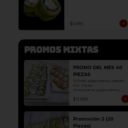
$4.590
Promos mixtas
PROMO DEL MES 40
PIEZAS
10 Pollo, queso crema y cebollin 
Env. Panko

10 Kanikama, queso crema y 
Palta Env. Cibulette

$11.990
10 Pollo, queso crema y cebollin 
Env. Palta

10 Hosomaki ( Palta)
Promoción 2 (20
Piezas)