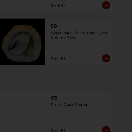
$5.490
50
(Vegetariano) Champiñón, Queso 
Crema y Palta
$4.290
63
Pollo y Queso Crema
$3.490