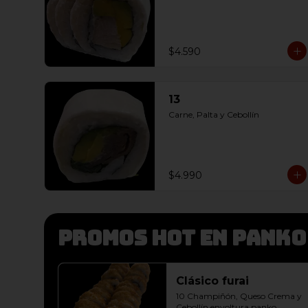
$4.590
13
Carne, Palta y Cebollín
$4.990
Promos hot en panko
Clásico furai
10 Champiñón, Queso Crema y 
Cebollín envoltura panko, 
