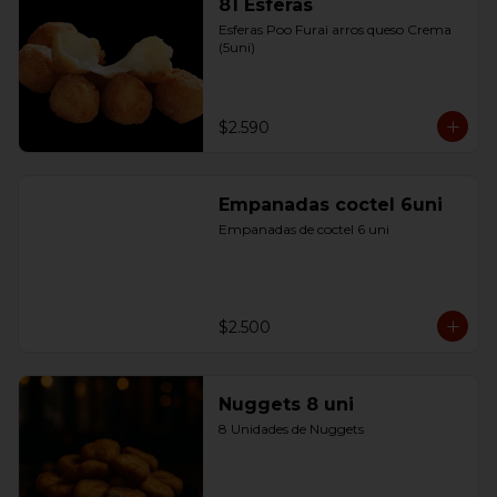
81 Esferas
Esferas Poo Furai arros queso Crema 
(5uni)
$2.590
Empanadas coctel 6uni
Empanadas de coctel 6 uni
$2.500
Nuggets 8 uni
8 Unidades de Nuggets