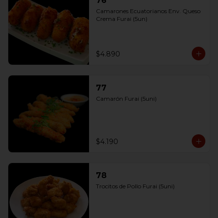
76
Camarones Ecuatorianos Env. Queso 
Crema Furai (5un)
$4.890
77
Camarón Furai (5uni)
$4.190
78
Trocitos de Pollo Furai (5uni)