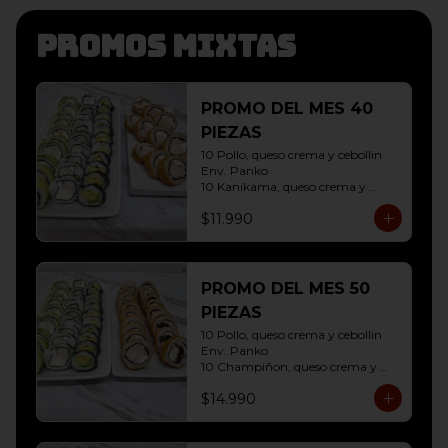
Promos mixtas
PROMO DEL MES 40
PIEZAS
10 Pollo, queso crema y cebollin 
Env. Panko

10 Kanikama, queso crema y 
Palta Env. Cibulette

$11.990
10 Pollo, queso crema y cebollin 
Env. Palta

10 Hosomaki ( Palta)
PROMO DEL MES 50
PIEZAS
10 Pollo, queso crema y cebollin 
Env. Panko

10 Champiñon, queso crema y 
cebollin env. Panko

$14.990
10 Kanikama, queso crema y 
Palta Env. Cibulette

10 Pollo, queso crema y cebollin 
Env. Palta
