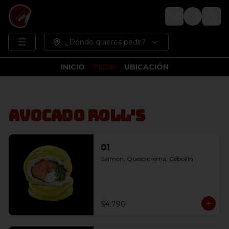
Login
¿Dónde quieres pedir?
INICIO
PEDIR
UBICACIÓN
Avocado Roll's
01
Salmon, Queso crema, Cebollín
$4.790