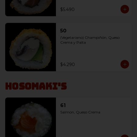
$5.490
50
(Vegetariano) Champiñón, Queso 
Crema y Palta
$4.290
Hosomaki's
61
Salmon, Queso Crema