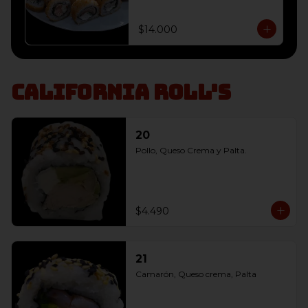
envoltura panko, 

10 Champiñón, Queso Crema y 
Cebollín envoltura panko, 

$14.000
10 Salmon, Queso Crema y 
Cebollín envoltura panko
California Roll's
20
Pollo, Queso Crema y Palta.
$4.490
21
Camarón, Queso crema, Palta