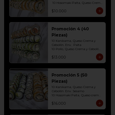
 10 Hosomaki Palta, Queso Crema 

10 Pollo, Queso Crema y Cebollin  
$10.000
Env. Frito
Promoción 4 (40
Piezas)
10 Kanikama, Queso Crema y 
Cebollín. Env.  Palta

10 Pollo, Queso Crema y Cebollín	
Env. Cibulette

$13.000
10 Hosomaki Palta, Queso crema

10 Salmon, Queso Crema y 
Cebollín Env.Panko.
Promoción 5 (50
Piezas)
10 Kanikama, Queso Crema y 
Cebollín. Env. Sesamo

10 Hosomaki Palta, Queso crema

10 Salmon, Queso Crema y 
$16.000
Cebollín Env.Palta

10 Pollo, Queso Crema y Cebollín 
Env. Panko
