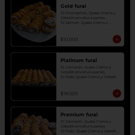
Gold furai
10 Champiñon, Queso Crema y 
Cebollín envoltura panko, 

10 Salmon, Queso Crema y 
Cebollín envoltura panko, 

10 Pollo, Queso Crema y Cebollín 
envoltura panko
$10.000
Platinum furai
10 Camarón, Queso Crema y 
Cebollín envoltura panko, 

10 Pollo, Queso Crema y Cebollín 
envoltura panko, 

10 Champiñon, Queso Crema y 
Cebollín envoltura panko, 

$19.000
10 Salmon, Queso Crema y 
Cebollín envoltura panko, 

10 Carne, Queso Crema y Cebollín 
envoltura panko, 

Premium furai
10 Palmito, Queso Crema y 
Cebollín envoltura panko, 

10 Camarón, Queso Crema y 
10 Kanikama, Queso Crema y 
Cebollín envoltura panko, 

Cebollín envoltura panko
10 Pollo, Queso Crema y Cebollín 