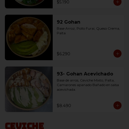
$5.190
92 Gohan
Base Arroz, Pollo Furai, Queso Crema, 
Palta
$6.290
93- Gohan Acevichado
Base de arros, Ceviche Mixto, Palta, 
Camarones apanado Bañado en salsa 
acevichada.
$8.490
Ceviche