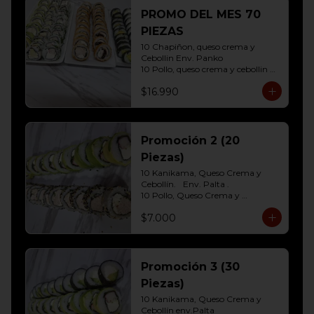
10 Hosomaki ( Palta)
PROMO DEL MES 70
PIEZAS
10 Chapiñon, queso crema y 
Cebollin Env. Panko

10 Pollo, queso crema y cebollin 
Env. Panko

$16.990
10 Palmito, queso crema y palta 
Env. Sesamo

10 Kanikama, queso crema y 
Palta Env. Cibulette

10 Pollo, queso crema y cebollin 
Promoción 2 (20
Env. Palta

Piezas)
10 Hosomaki (Queso crema)

10 Hosomaki ( Palta)
10 Kanikama, Queso Crema y 
Cebollín.	Env. Palta .

10 Pollo, Queso Crema y 
Cebollín.env eleccion Sesamo o 
$7.000
frito
Promoción 3 (30
Piezas)
10 Kanikama, Queso Crema y 
Cebollín env.Palta
