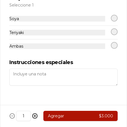
Seleccione 1
110 Nikkei
Carne, Queso Crema, Cebollin Env. En 
Soya
Palta, Bañado en Salsa de Olivo.
Teriyaki
$5.890
Ambas
111 Rolls Acevichado
Instrucciones especiales
Camarón, Palta Env. En Arroz 
Cubierto de Ceviche de Salmon, 
Bañado en salsa Acevichado
$7.890
113 Nikkei
Agregar
$3.000
Camarón, Salmon, Champiñón 
Salteado. Pimentón y queso crema 
Env. en salmón Furai con salsa 