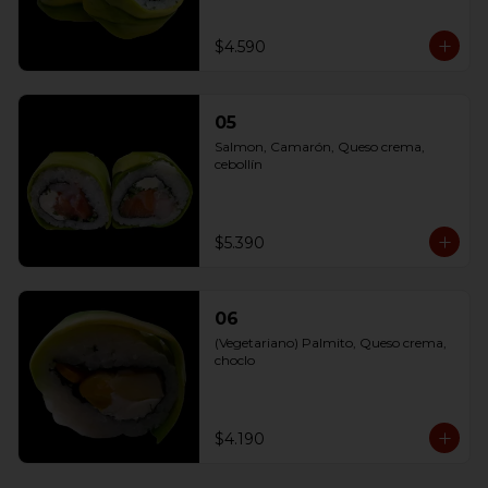
$4.590
05
Salmon, Camarón, Queso crema, 
cebollín
$5.390
06
(Vegetariano) Palmito, Queso crema, 
choclo
$4.190