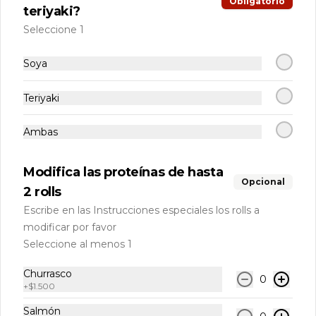
Obligatorio
teriyaki?
Seleccione 1
124 Ceviche Mixto 350 gr
Una exquisita combinación de frescos 
Soya
dados de Salmón, pescado blanco, 
camarones y Palta bañados en un 
delicioso jugo de limón, 
Teriyaki
condimentados con sal.
$7.000
Ambas
125 Ceviche Mixto 600gr
Modifica las proteínas de hasta
Una exquisita combinación de frescos 
Opcional
2 rolls
dados de Salmón, pescado blanco, 
camarones y Palta bañados en un 
Escribe en las Instrucciones especiales los rolls a
delicioso jugo de limón, 
condimentados con sal.
modificar por favor
$12.000
Seleccione al menos 1
Churrasco
0
Nikkei
+
$1.500
Salmón