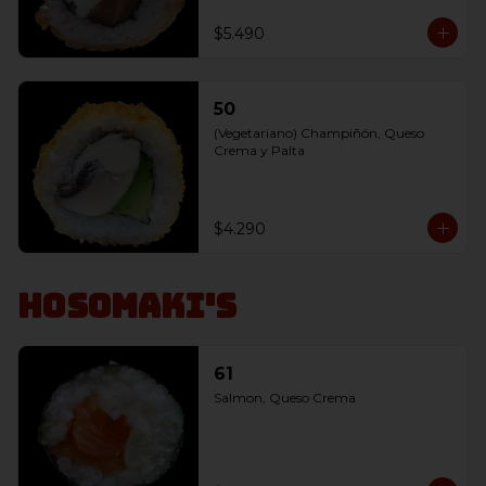
$5.490
50
(Vegetariano) Champiñón, Queso 
Crema y Palta
$4.290
Hosomaki's
61
Salmon, Queso Crema