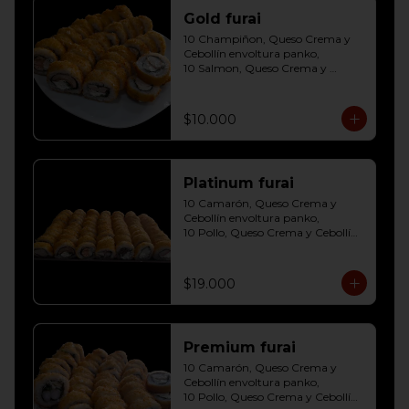
Gold furai
10 Champiñon, Queso Crema y 
Cebollín envoltura panko, 

10 Salmon, Queso Crema y 
Cebollín envoltura panko, 

10 Pollo, Queso Crema y Cebollín 
envoltura panko
$10.000
Platinum furai
10 Camarón, Queso Crema y 
Cebollín envoltura panko, 

10 Pollo, Queso Crema y Cebollín 
envoltura panko, 

10 Champiñon, Queso Crema y 
Cebollín envoltura panko, 

$19.000
10 Salmon, Queso Crema y 
Cebollín envoltura panko, 

10 Carne, Queso Crema y Cebollín 
envoltura panko, 

Premium furai
10 Palmito, Queso Crema y 
Cebollín envoltura panko, 

10 Camarón, Queso Crema y 
10 Kanikama, Queso Crema y 
Cebollín envoltura panko, 

Cebollín envoltura panko
10 Pollo, Queso Crema y Cebollín 