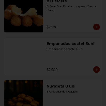
81 Esferas
Esferas Poo Furai arros queso Crema 
(5uni)
$2.590
Empanadas coctel 6uni
Empanadas de coctel 6 uni
$2.500
Nuggets 8 uni
8 Unidades de Nuggets