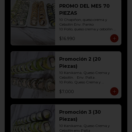
10 Hosomaki ( Palta)
PROMO DEL MES 70
PIEZAS
10 Chapiñon, queso crema y 
Cebollin Env. Panko

10 Pollo, queso crema y cebollin 
Env. Panko

$16.990
10 Palmito, queso crema y palta 
Env. Sesamo

10 Kanikama, queso crema y 
Palta Env. Cibulette

10 Pollo, queso crema y cebollin 
Promoción 2 (20
Env. Palta

Piezas)
10 Hosomaki (Queso crema)

10 Hosomaki ( Palta)
10 Kanikama, Queso Crema y 
Cebollín.	Env. Palta .

10 Pollo, Queso Crema y 
Cebollín.env eleccion Sesamo o 
$7.000
frito
Promoción 3 (30
Piezas)
10 Kanikama, Queso Crema y 
Cebollín env.Palta
