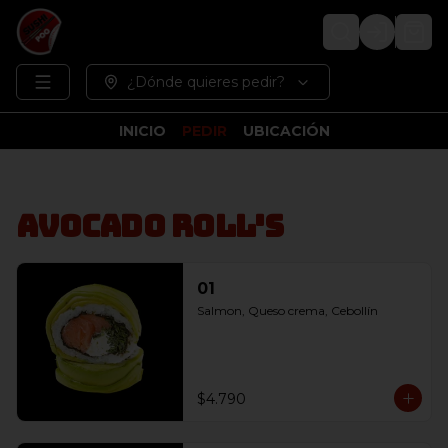
Login
¿Dónde quieres pedir?
INICIO
PEDIR
UBICACIÓN
Avocado Roll's
01
Salmon, Queso crema, Cebollín
$4.790