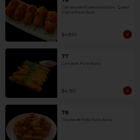
76
Camarones Ecuatorianos Env. Queso 
Crema Furai (5un)
$4.890
77
Camarón Furai (5uni)
$4.190
78
Trocitos de Pollo Furai (5uni)