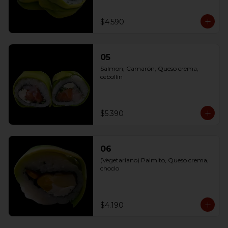
$4.590
05
Salmon, Camarón, Queso crema, 
cebollín
$5.390
06
(Vegetariano) Palmito, Queso crema, 
choclo
$4.190