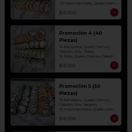
 10 Hosomaki Palta, Queso Crema 

10 Pollo, Queso Crema y Cebollin  
$10.000
Env. Frito
Promoción 4 (40
Piezas)
10 Kanikama, Queso Crema y 
Cebollín. Env.  Palta

10 Pollo, Queso Crema y Cebollín	
Env. Cibulette

$13.000
10 Hosomaki Palta, Queso crema

10 Salmon, Queso Crema y 
Cebollín Env.Panko.
Promoción 5 (50
Piezas)
10 Kanikama, Queso Crema y 
Cebollín. Env. Sesamo

10 Hosomaki Palta, Queso crema

10 Salmon, Queso Crema y 
$16.000
Cebollín Env.Palta

10 Pollo, Queso Crema y Cebollín 
Env. Panko
