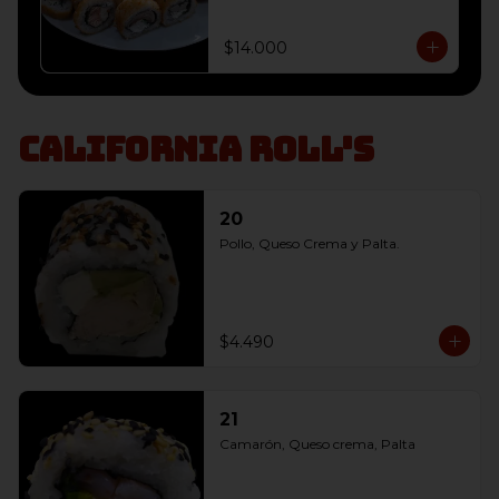
envoltura panko, 

10 Champiñón, Queso Crema y 
Cebollín envoltura panko, 

$14.000
10 Salmon, Queso Crema y 
Cebollín envoltura panko
California Roll's
20
Pollo, Queso Crema y Palta.
$4.490
21
Camarón, Queso crema, Palta