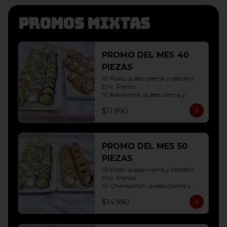
Promos mixtas
PROMO DEL MES 40
PIEZAS
10 Pollo, queso crema y cebollin 
Env. Panko

10 Kanikama, queso crema y 
Palta Env. Cibulette

$11.990
10 Pollo, queso crema y cebollin 
Env. Palta

10 Hosomaki ( Palta)
PROMO DEL MES 50
PIEZAS
10 Pollo, queso crema y cebollin 
Env. Panko

10 Champiñon, queso crema y 
cebollin env. Panko

$14.990
10 Kanikama, queso crema y 
Palta Env. Cibulette

10 Pollo, queso crema y cebollin 
Env. Palta
