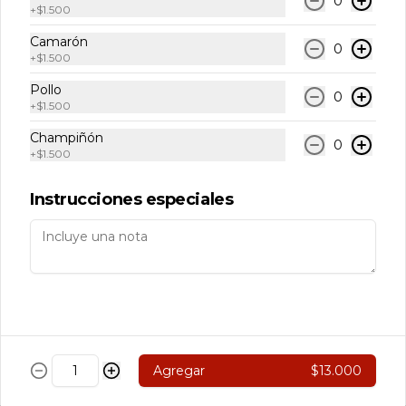
0
+
$1.500
110 Nikkei
Camarón
Carne, Queso Crema, Cebollin Env. En 
0
+
$1.500
Palta, Bañado en Salsa de Olivo.
Pollo
0
+
$1.500
$5.890
Champiñón
0
+
$1.500
111 Rolls Acevichado
Instrucciones especiales
Camarón, Palta Env. En Arroz 
Cubierto de Ceviche de Salmon, 
Bañado en salsa Acevichado
$7.890
113 Nikkei
Agregar
$13.000
Camarón, Salmon, Champiñón 
Salteado. Pimentón y queso crema 
Env. en salmón Furai con salsa 