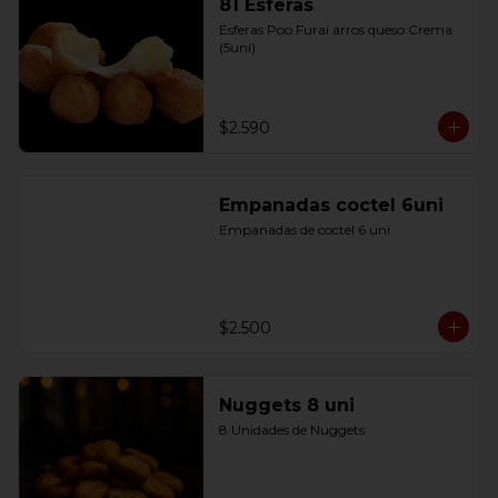
81 Esferas
Esferas Poo Furai arros queso Crema 
(5uni)
$2.590
Empanadas coctel 6uni
Empanadas de coctel 6 uni
$2.500
Nuggets 8 uni
8 Unidades de Nuggets