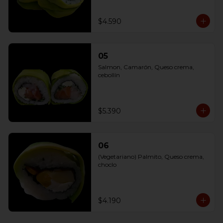
$4.590
05
Salmon, Camarón, Queso crema, 
cebollín
$5.390
06
(Vegetariano) Palmito, Queso crema, 
choclo
$4.190