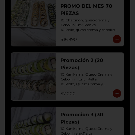
10 Hosomaki ( Palta)
PROMO DEL MES 70
PIEZAS
10 Chapiñon, queso crema y 
Cebollin Env. Panko

10 Pollo, queso crema y cebollin 
Env. Panko

$16.990
10 Palmito, queso crema y palta 
Env. Sesamo

10 Kanikama, queso crema y 
Palta Env. Cibulette

10 Pollo, queso crema y cebollin 
Promoción 2 (20
Env. Palta

Piezas)
10 Hosomaki (Queso crema)

10 Hosomaki ( Palta)
10 Kanikama, Queso Crema y 
Cebollín.	Env. Palta .

10 Pollo, Queso Crema y 
Cebollín.env eleccion Sesamo o 
$7.000
frito
Promoción 3 (30
Piezas)
10 Kanikama, Queso Crema y 
Cebollín env.Palta
