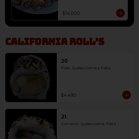
envoltura panko, 

10 Champiñón, Queso Crema y 
Cebollín envoltura panko, 

$14.000
10 Salmon, Queso Crema y 
Cebollín envoltura panko
California Roll's
20
Pollo, Queso Crema y Palta.
$4.490
21
Camarón, Queso crema, Palta