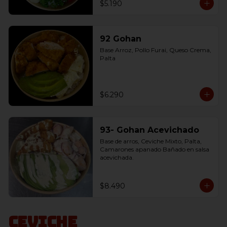
$5.190
92 Gohan
Base Arroz, Pollo Furai, Queso Crema, 
Palta
$6.290
93- Gohan Acevichado
Base de arros, Ceviche Mixto, Palta, 
Camarones apanado Bañado en salsa 
acevichada.
$8.490
Ceviche