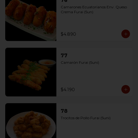
76
Camarones Ecuatorianos Env. Queso 
Crema Furai (5un)
$4.890
77
Camarón Furai (5uni)
$4.190
78
Trocitos de Pollo Furai (5uni)