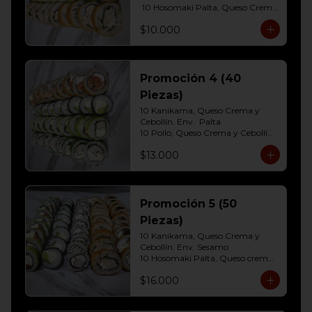
 10 Hosomaki Palta, Queso Crema 

10 Pollo, Queso Crema y Cebollin  
$10.000
Env. Frito
Promoción 4 (40
Piezas)
10 Kanikama, Queso Crema y 
Cebollín. Env.  Palta

10 Pollo, Queso Crema y Cebollín	
Env. Cibulette

$13.000
10 Hosomaki Palta, Queso crema

10 Salmon, Queso Crema y 
Cebollín Env.Panko.
Promoción 5 (50
Piezas)
10 Kanikama, Queso Crema y 
Cebollín. Env. Sesamo

10 Hosomaki Palta, Queso crema

10 Salmon, Queso Crema y 
$16.000
Cebollín Env.Palta

10 Pollo, Queso Crema y Cebollín 
Env. Panko
