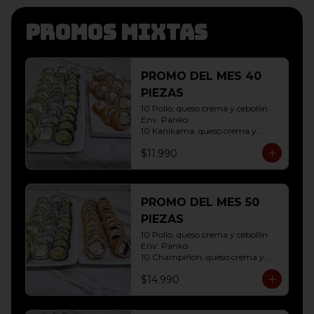
Promos mixtas
PROMO DEL MES 40
PIEZAS
10 Pollo, queso crema y cebollin 
Env. Panko

10 Kanikama, queso crema y 
Palta Env. Cibulette

$11.990
10 Pollo, queso crema y cebollin 
Env. Palta

10 Hosomaki ( Palta)
PROMO DEL MES 50
PIEZAS
10 Pollo, queso crema y cebollin 
Env. Panko

10 Champiñon, queso crema y 
cebollin env. Panko

$14.990
10 Kanikama, queso crema y 
Palta Env. Cibulette

10 Pollo, queso crema y cebollin 
Env. Palta
