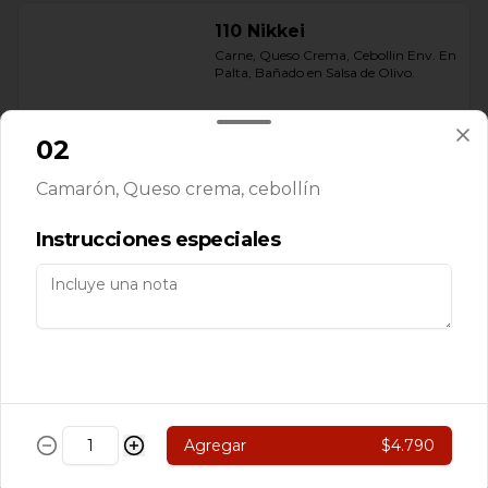
110 Nikkei
Carne, Queso Crema, Cebollin Env. En 
Palta, Bañado en Salsa de Olivo.
02
$5.890
Camarón, Queso crema, cebollín
111 Rolls Acevichado
Instrucciones especiales
Camarón, Palta Env. En Arroz 
Cubierto de Ceviche de Salmon, 
Bañado en salsa Acevichado
$7.890
113 Nikkei
Agregar
$4.790
Camarón, Salmon, Champiñón 
Salteado. Pimentón y queso crema 
Env. en salmón Furai con salsa 