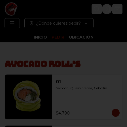
Login
¿Dónde quieres pedir?
INICIO
PEDIR
UBICACIÓN
Avocado Roll's
01
Salmon, Queso crema, Cebollín
$4.790