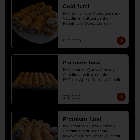
Gold furai
10 Champiñon, Queso Crema y 
Cebollín envoltura panko, 

10 Salmon, Queso Crema y 
Cebollín envoltura panko, 

10 Pollo, Queso Crema y Cebollín 
envoltura panko
$10.000
Platinum furai
10 Camarón, Queso Crema y 
Cebollín envoltura panko, 

10 Pollo, Queso Crema y Cebollín 
envoltura panko, 

10 Champiñon, Queso Crema y 
Cebollín envoltura panko, 

$19.000
10 Salmon, Queso Crema y 
Cebollín envoltura panko, 

10 Carne, Queso Crema y Cebollín 
envoltura panko, 

Premium furai
10 Palmito, Queso Crema y 
Cebollín envoltura panko, 

10 Camarón, Queso Crema y 
10 Kanikama, Queso Crema y 
Cebollín envoltura panko, 

Cebollín envoltura panko
10 Pollo, Queso Crema y Cebollín 