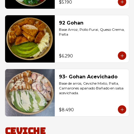
$5.190
92 Gohan
Base Arroz, Pollo Furai, Queso Crema, 
Palta
$6.290
93- Gohan Acevichado
Base de arros, Ceviche Mixto, Palta, 
Camarones apanado Bañado en salsa 
acevichada.
$8.490
Ceviche