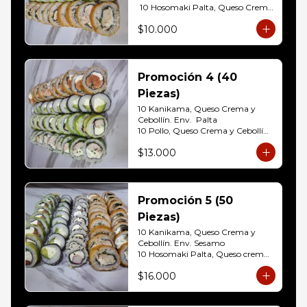
 10 Hosomaki Palta, Queso Crema 

10 Pollo, Queso Crema y Cebollin  
$10.000
Env. Frito
Promoción 4 (40
Piezas)
10 Kanikama, Queso Crema y 
Cebollín. Env.  Palta

10 Pollo, Queso Crema y Cebollín	
Env. Cibulette

$13.000
10 Hosomaki Palta, Queso crema

10 Salmon, Queso Crema y 
Cebollín Env.Panko.
Promoción 5 (50
Piezas)
10 Kanikama, Queso Crema y 
Cebollín. Env. Sesamo

10 Hosomaki Palta, Queso crema

10 Salmon, Queso Crema y 
$16.000
Cebollín Env.Palta

10 Pollo, Queso Crema y Cebollín 
Env. Panko
