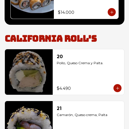
envoltura panko, 

10 Champiñón, Queso Crema y 
Cebollín envoltura panko, 

$14.000
10 Salmon, Queso Crema y 
Cebollín envoltura panko
California Roll's
20
Pollo, Queso Crema y Palta.
$4.490
21
Camarón, Queso crema, Palta