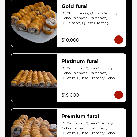
Gold furai
10 Champiñon, Queso Crema y 
Cebollín envoltura panko, 

10 Salmon, Queso Crema y 
Cebollín envoltura panko, 

10 Pollo, Queso Crema y Cebollín 
envoltura panko
$10.000
Platinum furai
10 Camarón, Queso Crema y 
Cebollín envoltura panko, 

10 Pollo, Queso Crema y Cebollín 
envoltura panko, 

10 Champiñon, Queso Crema y 
Cebollín envoltura panko, 

$19.000
10 Salmon, Queso Crema y 
Cebollín envoltura panko, 

10 Carne, Queso Crema y Cebollín 
envoltura panko, 

Premium furai
10 Palmito, Queso Crema y 
Cebollín envoltura panko, 

10 Camarón, Queso Crema y 
10 Kanikama, Queso Crema y 
Cebollín envoltura panko, 

Cebollín envoltura panko
10 Pollo, Queso Crema y Cebollín 