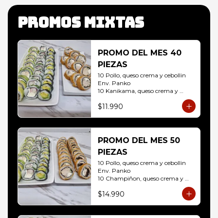
Promos mixtas
PROMO DEL MES 40
PIEZAS
10 Pollo, queso crema y cebollin 
Env. Panko

10 Kanikama, queso crema y 
Palta Env. Cibulette

$11.990
10 Pollo, queso crema y cebollin 
Env. Palta

10 Hosomaki ( Palta)
PROMO DEL MES 50
PIEZAS
10 Pollo, queso crema y cebollin 
Env. Panko

10 Champiñon, queso crema y 
cebollin env. Panko

$14.990
10 Kanikama, queso crema y 
Palta Env. Cibulette

10 Pollo, queso crema y cebollin 
Env. Palta
