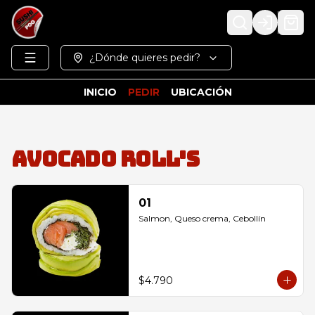
Login
¿Dónde quieres pedir?
INICIO
PEDIR
UBICACIÓN
Avocado Roll's
01
Salmon, Queso crema, Cebollín
$4.790