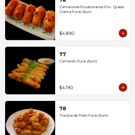
76
Camarones Ecuatorianos Env. Queso 
Crema Furai (5un)
$4.890
77
Camarón Furai (5uni)
$4.190
78
Trocitos de Pollo Furai (5uni)