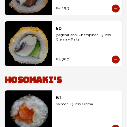
$5.490
50
(Vegetariano) Champiñón, Queso 
Crema y Palta
$4.290
Hosomaki's
61
Salmon, Queso Crema