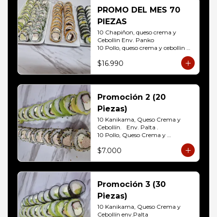
10 Hosomaki ( Palta)
PROMO DEL MES 70
PIEZAS
10 Chapiñon, queso crema y 
Cebollin Env. Panko

10 Pollo, queso crema y cebollin 
Env. Panko

$16.990
10 Palmito, queso crema y palta 
Env. Sesamo

10 Kanikama, queso crema y 
Palta Env. Cibulette

10 Pollo, queso crema y cebollin 
Promoción 2 (20
Env. Palta

Piezas)
10 Hosomaki (Queso crema)

10 Hosomaki ( Palta)
10 Kanikama, Queso Crema y 
Cebollín.	Env. Palta .

10 Pollo, Queso Crema y 
Cebollín.env eleccion Sesamo o 
$7.000
frito
Promoción 3 (30
Piezas)
10 Kanikama, Queso Crema y 
Cebollín env.Palta
