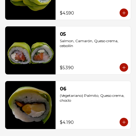
$4.590
05
Salmon, Camarón, Queso crema, 
cebollín
$5.390
06
(Vegetariano) Palmito, Queso crema, 
choclo
$4.190