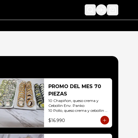
Login
PROMO DEL MES 70
PIEZAS
10 Chapiñon, queso crema y 
Cebollin Env. Panko

10 Pollo, queso crema y cebollin 
Env. Panko

$16.990
10 Palmito, queso crema y palta 
Env. Sesamo

10 Kanikama, queso crema y 
Palta Env. Cibulette
