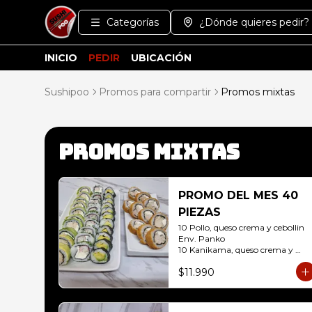
Categorías
¿Dónde quieres pedir?
INICIO
PEDIR
UBICACIÓN
Sushipoo
Promos para compartir
Promos mixtas
Promos mixtas
PROMO DEL MES 40
PIEZAS
10 Pollo, queso crema y cebollin 
Env. Panko

10 Kanikama, queso crema y 
Palta Env. Cibulette

$11.990
10 Pollo, queso crema y cebollin 
Env. Palta

10 Hosomaki ( Palta)