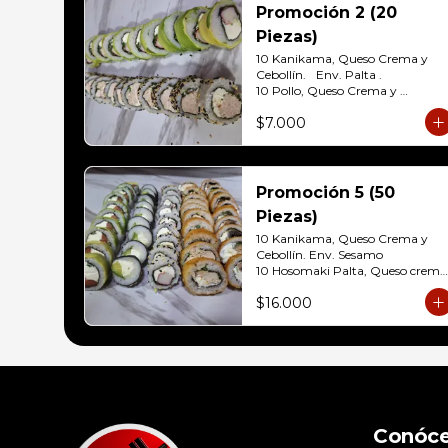
Promoción 2 (20
Piezas)
10 Kanikama, Queso Crema y 
Cebollín.	Env. Palta .

10 Pollo, Queso Crema y 
Cebollín.env eleccion Sesamo o 
$7.000
frito
Promoción 5 (50
Piezas)
10 Kanikama, Queso Crema y 
Cebollín. Env. Sesamo

10 Hosomaki Palta, Queso crema

10 Salmon, Queso Crema y 
$16.000
Cebollín Env.Palta

10 Pollo, Queso Crema y Cebollín 
Env. Panko

10 Champiñon,Queso Crema y 
Cebollín Env.Panko
Conóc