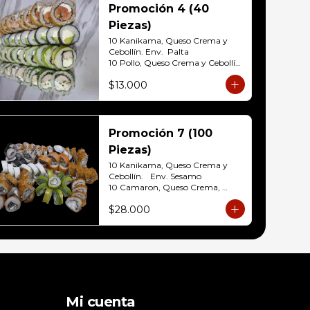
10 Pollo, queso crema y cebollin 
Promoción 4 (40
Env. Palta

Piezas)
10 Hosomaki (Queso crema)

10 Hosomaki ( Palta)
10 Kanikama, Queso Crema y 
Cebollín. Env.  Palta

10 Pollo, Queso Crema y Cebollín	
Env. Cibulette

$13.000
10 Hosomaki Palta, Queso crema

10 Salmon, Queso Crema y 
Cebollín Env.Panko.
Promoción 7 (100
Piezas)
10 Kanikama, Queso Crema y 
Cebollín.	Env. Sesamo

10 Camaron, Queso Crema, 
cebollin Env.Palta

$28.000
10 Champiñón y Palta Env. 
Queso Crema

10 Salmon, Queso Crema y 
Cebollín env. Cibullete

10 Pollo, Queso Crema y Cebollín 
env. Panko

10 Palmito, Queso Crema y 
Cebollín env. Panko

10 Champiñón, Queso Crema 
Mi cuenta
Env.Salmon Panko
