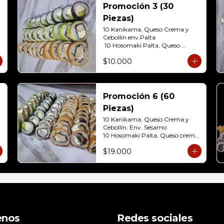
10 Hosomaki ( Palta)
Promoción 3 (30
Piezas)
10 Kanikama, Queso Crema y 
Cebollín env.Palta

 10 Hosomaki Palta, Queso 
Crema 

$10.000
10 Pollo, Queso Crema y Cebollin  
Env. Frito
Promoción 6 (60
Piezas)
10 Kanikama, Queso Crema y 
Cebollín. Env. Sesamo

10 Hosomaki Palta, Queso crema

10 Salmon, Queso Crema y 
$19.000
Cebollín Env. Palta

10 Pollo, Queso Crema y Cebollín 
Env.Panko

10 Champiñón, Queso Crema y 
Cebollín Env.Panko

10 Carne, Queso Crema y 
Cebollín Env.Panko.
enos
Redes sociales