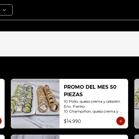
PROMO DEL MES 50
PIEZAS
10 Pollo, queso crema y cebollin 
Env. Panko

10 Champiñon, queso crema y 
cebollin env. Panko

$14.990
10 Kanikama, queso crema y 
Palta Env. Cibulette

10 Pollo, queso crema y cebollin 
Env. Palta
