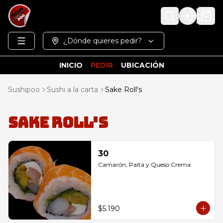
Login
¿Dónde quieres pedir?
INICIO
PEDIR
UBICACIÓN
Sushipoo
Sushi a la carta
Sake Roll's
Sake Roll's
30
Camarón, Palta y Queso Crema
$5.190